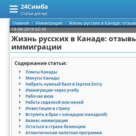
24Симба
Меню
X
Статьи для вас
Главная
Главная
Иммиграция
Жизнь русских в Канаде: отзы
29-04-2019 02:10
Категории
Жизнь русских в Канаде: отзыв
иммиграции
Поиск
Государство и право
О проекте
Причинение вреда
Содержание статьи:
Плюсы Канады
Контакты
Иммиграция
Минусы Канады
Набрать нужный балл в Express Entry
Сотрудничество
Здоровье и безопасность
Иммиграция через учебу
Рабочая виза
Размещение рекламы
Авторские права
Работа сиделкой или няней
Инвестиции в страну
Вступить в брак с канадцем (канадкой)
Для правообладателей
Бизнес-иммиграция
Остаться в стране беженцем
Условия предоставления информации
Атлантическая пилотная программа