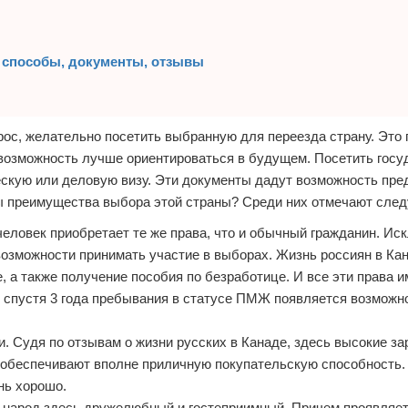
 способы, документы, отзывы
ос, желательно посетить выбранную для переезда страну. Это 
возможность лучше ориентироваться в будущем. Посетить госу
ескую или деловую визу. Эти документы дадут возможность пре
ны преимущества выбора этой страны? Среди них отмечают сле
еловек приобретает те же права, что и обычный гражданин. Ис
озможности принимать участие в выборах. Жизнь россиян в Кан
 а также получение пособия по безработице. И все эти права 
, спустя 3 года пребывания в статусе ПМЖ появляется возможн
. Судя по отзывам о жизни русских в Канаде, здесь высокие за
 обеспечивают вполне приличную покупательскую способность. 
нь хорошо.
, народ здесь дружелюбный и гостеприимный. Причем проявляет