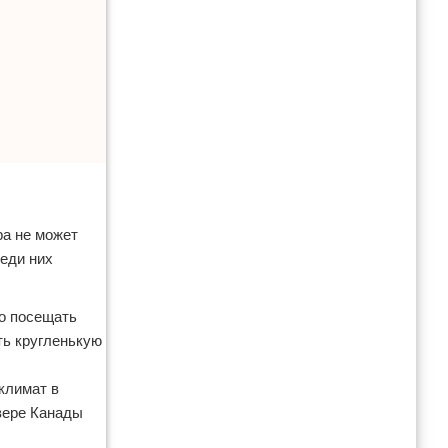
ра не может
реди них
но посещать
ть кругленькую
климат в
вере Канады