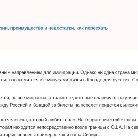
зни, преимущества и недостатки, как переехать
ивным направлением для иммиграции. Однако ни одна страна ми
оит ознакомиться и с минусами жизни в Канаде для русских. С
тся, не все мигранты, а только те, которые планируют регуляр
ежду Россией и Канадой за билеты на перелет придется выложи
ого человека, который любит тепло. На территории этой страны 
оторая находится непосредственно возле границы с США. На се
которые освоены примерно как и наша Сибирь.