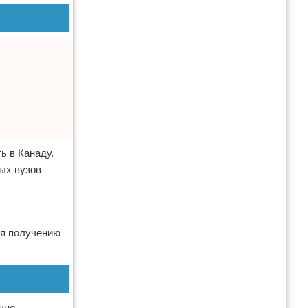
ь в Канаду.
ых вузов
ря получению
чно.