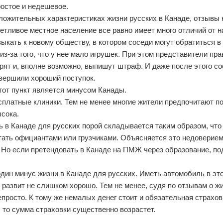
ростое и недешевое.
положительных характеристиках жизни русских в Канаде, отзывы
етливое местное население все равно имеет много отличий от 
выкать к новому обществу, в котором соседи могут обратиться в
из-за того, что у нее мало игрушек. При этом представители п
ерят и, вполне возможно, выпишут штраф. И даже после этого со
овершили хороший поступок.
тот пункт является минусом Канады.
сплатные клиники. Тем не менее многие жители предпочитают п
ысока.
 в Канаде для русских порой складывается таким образом, что
ть официантами или грузчиками. Объясняется это недоверие
 Но если претендовать в Канаде на ПМЖ через образование, по
дин минус жизни в Канаде для русских. Иметь автомобиль в эт
 развит не слишком хорошо. Тем не менее, судя по отзывам о жи
просто. К тому же немалых денег стоит и обязательная страхов
 то сумма страховки существенно возрастет.