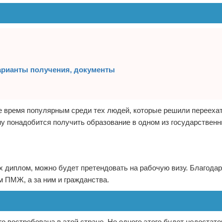
арианты получения, документы
е время популярным среди тех людей, которые решили переехат
у понадобится получить образование в одном из государственн
ках диплом, можно будет претендовать на рабочую визу. Благода
 ПМЖ, а за ним и гражданства.
о востребована в этой стране. Но одного этого будет недостато