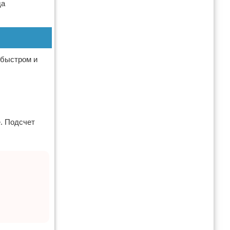
да
 быстром и
е. Подсчет