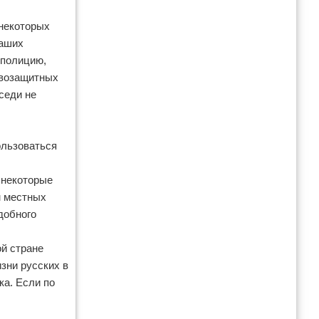
 некоторых
наших
 полицию,
равозащитных
седи не
ользоваться
 некоторые
м местных
добного
ой стране
зни русских в
ка. Если по