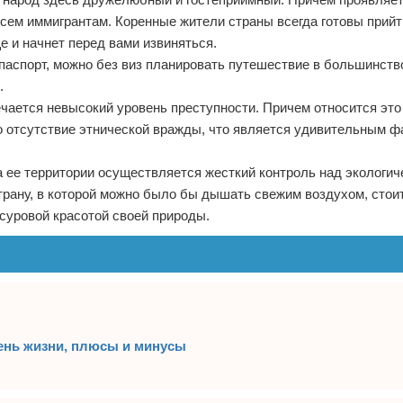
всем иммигрантам. Коренные жители страны всегда готовы прийт
е и начнет перед вами извиняться.
аспорт, можно без виз планировать путешествие в большинство
.
чается невысокий уровень преступности. Причем относится это 
о отсутствие этнической вражды, что является удивительным фа
На ее территории осуществляется жесткий контроль над экологич
страну, в которой можно было бы дышать свежим воздухом, стои
суровой красотой своей природы.
овень жизни, плюсы и минусы