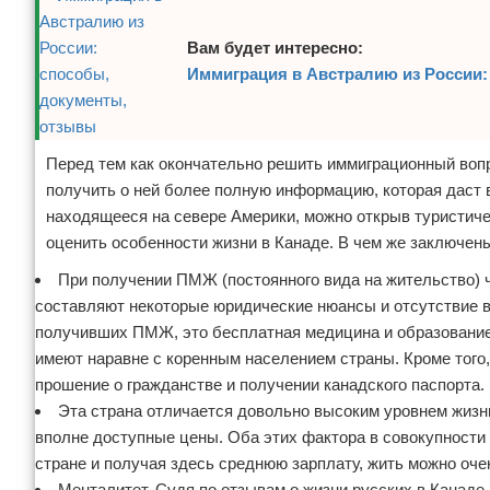
Вам будет интересно:
Иммиграция в Австралию из России:
Перед тем как окончательно решить иммиграционный вопр
получить о ней более полную информацию, которая даст 
находящееся на севере Америки, можно открыв туристич
оценить особенности жизни в Канаде. В чем же заключе
При получении ПМЖ (постоянного вида на жительство) ч
составляют некоторые юридические нюансы и отсутствие в
получивших ПМЖ, это бесплатная медицина и образование,
имеют наравне с коренным населением страны. Кроме того
прошение о гражданстве и получении канадского паспорта.
Эта страна отличается довольно высоким уровнем жизни
вполне доступные цены. Оба этих фактора в совокупности
стране и получая здесь среднюю зарплату, жить можно оче
Менталитет. Судя по отзывам о жизни русских в Канаде