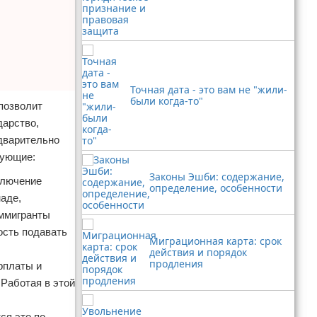
Точная дата - это вам не "жили-
были когда-то"
позволит
дарство,
дварительно
дующие:
Законы Эшби: содержание,
ключение
определение, особенности
аде,
иммигранты
ость подавать
Миграционная карта: срок
действия и порядок
продления
рплаты и
Работая в этой
ся это по