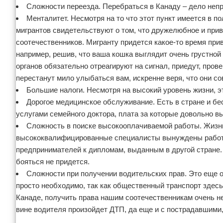
Сложности переезда. Перебраться в Канаду – дело неп
Менталитет. Несмотря на то что этот пункт имеется в 
мигрантов свидетельствуют о том, что дружелюбное и прив
соотечественников. Мигранту придется какое-то время при
например, решив, что ваша кошка выглядит очень грустной 
органов обязательно отреагируют на сигнал, приедут, пров
перестанут мило улыбаться вам, искренне веря, что они с
Большие налоги. Несмотря на высокий уровень жизни, э
Дорогое медицинское обслуживание. Есть в стране и бе
услугами семейного доктора, плата за которые довольно в
Сложность в поиске высокооплачиваемой работы. Жизнь
высококвалифицированные специалисты вынуждены работа
предпринимателей к дипломам, выданным в другой стране.
бояться не придется.
Сложности при получении водительских прав. Это еще о
просто необходимо, так как общественный транспорт здесь
Канаде, получить права нашим соотечественникам очень не
вине водителя произойдет ДТП, да еще и с пострадавшими,