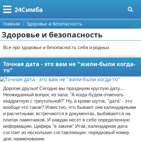
Меню
X
24Симба
Главная
Главная
Здоровье и безопасность
Здоровье и безопасность
Категории
Все про здоровье и безопасность себя и родных
Поиск
Государство и право
Точная дата - это вам не "жили-были когда-
О проекте
Причинение вреда
то"
Контакты
Иммиграция
Дорогие друзья! Сегодня мы празднуем круглую дату....
Сотрудничество
Здоровье и безопасность
Неожиданный вопрос из зала: "А когда будем отмечать
квадратную с треугольной?" Ну, а кроме шуток, "дата" - это
Размещение рекламы
Авторские права
вообще что такое? Известно, что бывают они календарными
и расчетными, встречаются в документах, выбиваются на
плитах памятников. И каждая несет в себе определенную
Для правообладателей
информацию. Цифирь "в законе" Итак, календарная дата
состоит из нескольких составляющих: порядковый номер
Условия предоставления информации
дня; наименование