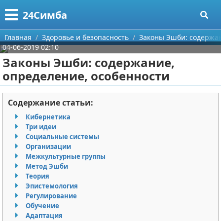
Меню
X
24Симба
Главная
Главная
Здоровье и безопасность
Законы Эшби: содержан
04-06-2019 02:10
Категории
Законы Эшби: содержание,
определение, особенности
Поиск
Государство и право
О проекте
Причинение вреда
Содержание статьи:
Кибернетика
Контакты
Иммиграция
Три идеи
Социальные системы
Сотрудничество
Здоровье и безопасность
Организации
Межкультурные группы
Размещение рекламы
Авторские права
Метод Эшби
Теория
Эпистемология
Для правообладателей
Регулирование
Обучение
Условия предоставления информации
Адаптация