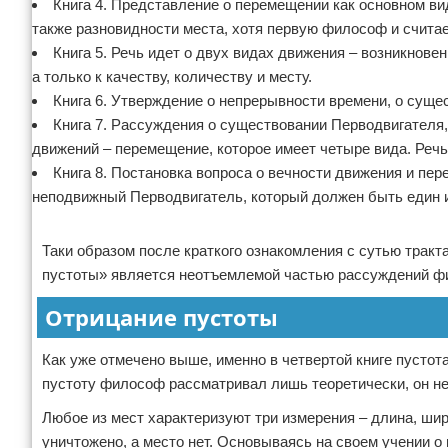
Книга 4. Представление о перемещении как основном ви
также разновидности места, хотя первую философ и счит
Книга 5. Речь идет о двух видах движения – возникнов
а только к качеству, количеству и месту.
Книга 6. Утверждение о непрерывности времени, о сущест
Книга 7. Рассуждения о существовании Перводвигателя,
движений – перемещение, которое имеет четыре вида. Речь 
Книга 8. Постановка вопроса о вечности движения и пер
неподвижный Перводвигатель, который должен быть един и
Реклама
Таки образом после краткого ознакомления с сутью тракт
пустоты» является неотъемлемой частью рассуждений фи
Отрицание пустоты
Как уже отмечено выше, именно в четвертой книге пустот
пустоту философ рассматривал лишь теоретически, он не 
Любое из мест характеризуют три измерения – длина, шир
уничтожено, а место нет. Основываясь на своем учении о