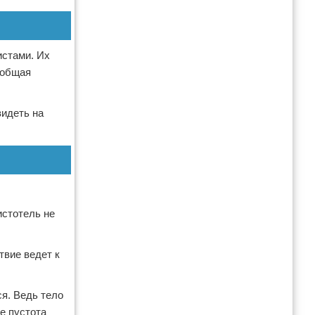
истами. Их
сеобщая
видеть на
истотель не
твие ведет к
ся. Ведь тело
е пустота