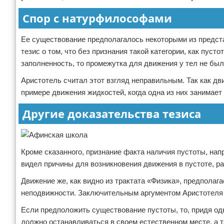
Спор с натурфилософами
Ее существование предполагалось некоторыми из предста
тезис о том, что без признания такой категории, как пус
заполненность, то промежутка для движения у тел не был
Аристотель считал этот взгляд неправильным. Так как дв
примере движения жидкостей, когда одна из них занимает
Другие доказательства тезиса
Кроме сказанного, признание факта наличия пустоты, нап
видел причины для возникновения движения в пустоте, раз 
Движение же, как видно из трактата «Физика», предполага
неподвижности. Заключительным аргументом Аристотеля
Если предположить существование пустоты, то, придя одн
должно останавливаться в своем естественном месте, а т