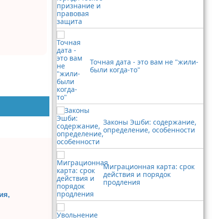
Точная дата - это вам не "жили-
были когда-то"
Законы Эшби: содержание,
определение, особенности
Миграционная карта: срок
действия и порядок
продления
ия,