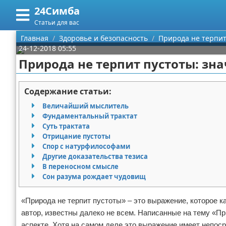
24Симба
Меню
X
Статьи для вас
Главная
Главная
Здоровье и безопасность
Природа не терпит
24-12-2018 05:55
Категории
Природа не терпит пустоты: зн
Поиск
Государство и право
Содержание статьи:
О проекте
Причинение вреда
Величайший мыслитель
Фундаментальный трактат
Контакты
Иммиграция
Суть трактата
Отрицание пустоты
Спор с натурфилософами
Сотрудничество
Здоровье и безопасность
Другие доказательства тезиса
В переносном смысле
Размещение рекламы
Авторские права
Сон разума рождает чудовищ
Для правообладателей
«Природа не терпит пустоты» – это выражение, которое к
автор, известны далеко не всем. Написанные на тему «Пр
Условия предоставления информации
аспекте. Хотя на самом деле это выражение имеет непоср