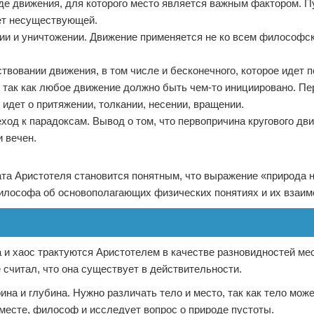
де движения, для которого место является важным фактором. Пу
ает несуществующей.
ении и уничтожении. Движение применяется не ко всем философс
вовании движения, в том числе и бесконечного, которое идет по
 так как любое движение должно быть чем-то инициировано. Пе
идет о притяжении, толкании, несении, вращении.
еход к парадоксам. Вывод о том, что первопричина кругового дв
 вечен.
ата Аристотеля становится понятным, что выражение «природа н
лософа об основополагающих физических понятиях и их взаим
а и хаос трактуются Аристотелем в качестве разновидностей ме
считал, что она существует в действительности.
ина и глубина. Нужно различать тело и место, так как тело мож
 месте, философ и исследует вопрос о природе пустоты.