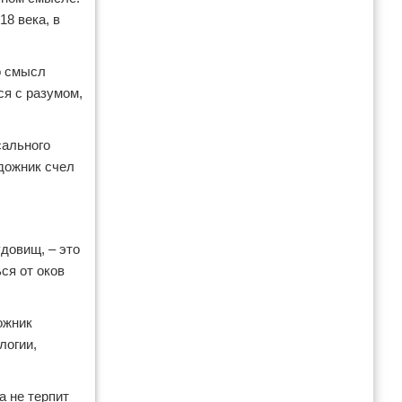
8 века, в
о смысл
ся с разумом,
сального
дожник счел
довищ, – это
ся от оков
ожник
логии,
а не терпит