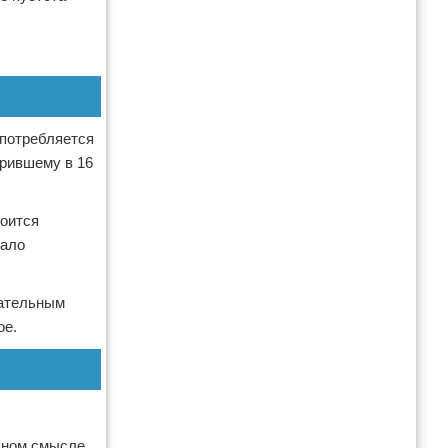
употребляется
орившему в 16
боится
вало
нательным
ое.
сном смысле.