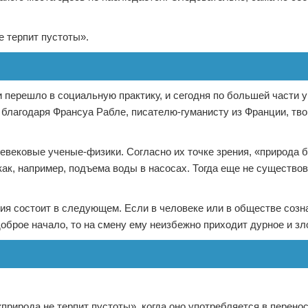
е терпит пустоты».
и перешло в социальную практику, и сегодня по большей части 
благодаря Франсуа Рабле, писателю-гуманисту из Франции, тв
евековые ученые-физики. Согласно их точке зрения, «природа 
ак, например, подъема воды в насосах. Тогда еще не существо
ия состоит в следующем. Если в человеке или в обществе соз
оброе начало, то на смену ему неизбежно приходит дурное и зл
природа не терпит пустоты», когда оно употребляется в перено