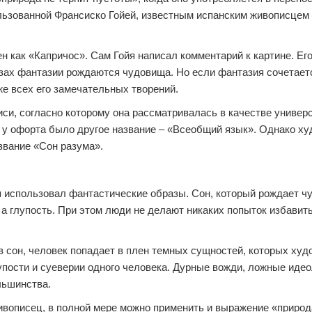
ьзованной Франсиско Гойей, известным испанским живописцем 1
н как «Капричос». Сам Гойя написал комментарий к картине. Ег
езах фантазии рождаются чудовища. Но если фантазия сочетает
же всех его замечательных творений.
иси, согласно которому она рассматривалась в качестве универ
 у офорта было другое название – «Всеобщий язык». Однако ху
звание «Сон разума».
я использовал фантастические образы. Сон, который рождает чу
 а глупость. При этом люди не делают никаких попыток избавить
в сон, человек попадает в плен темных сущностей, которых худ
упости и суеверии одного человека. Дурные вожди, ложные идео
льшинства.
живописец, в полной мере можно применить и выражение «природ