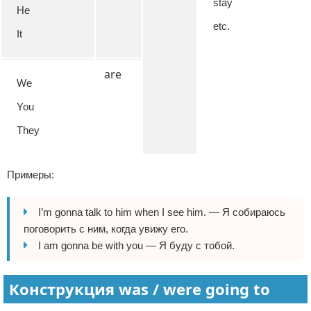
stay
He
etc.
It
are
We
You
They
Примеры:
I’m gonna talk to him when I see him. — Я собираюсь
поговорить с ним, когда увижу его.
I am gonna be with you — Я буду с тобой.
Конструкция was / were going to