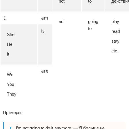
not
to
действи
I
am
not
going
play
to
is
read
She
stay
He
etc.
It
are
We
You
They
Примеры:
I’m not going to do it anymore. — Я больше не