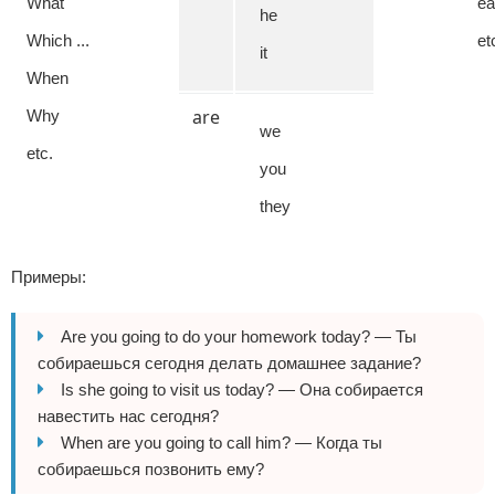
What
ea
he
Which ...
et
it
When
are
Why
we
etc.
you
they
Примеры:
Are you going to do your homework today? — Ты
собираешься сегодня делать домашнее задание?
Is she going to visit us today? — Она собирается
навестить нас сегодня?
When are you going to call him? — Когда ты
собираешься позвонить ему?