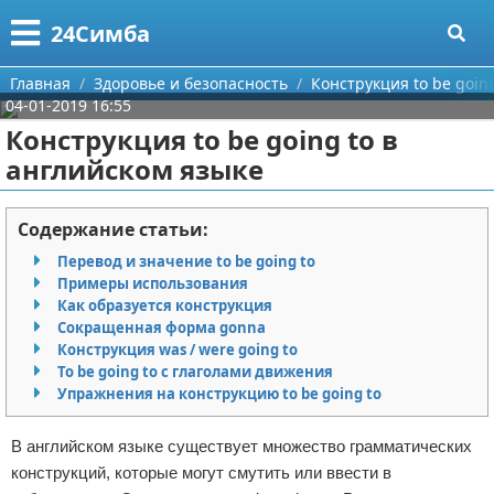
Меню
X
24Симба
Главная
Главная
Здоровье и безопасность
Конструкция to be goin
04-01-2019 16:55
Категории
Конструкция to be going to в
английском языке
Поиск
Государство и право
О проекте
Причинение вреда
Содержание статьи:
Перевод и значение to be going to
Контакты
Иммиграция
Примеры использования
Как образуется конструкция
Сотрудничество
Здоровье и безопасность
Сокращенная форма gonna
Конструкция was / were going to
Размещение рекламы
Авторские права
To be going to с глаголами движения
Упражнения на конструкцию to be going to
Для правообладателей
В английском языке существует множество грамматических
Условия предоставления информации
конструкций, которые могут смутить или ввести в