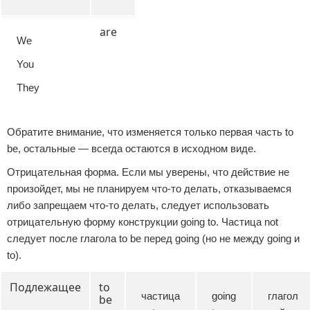
are
We
You
They
Обратите внимание, что изменяется только первая часть to
be, остальные — всегда остаются в исходном виде.
Отрицательная форма. Если мы уверены, что действие не
произойдет, мы не планируем что-то делать, отказываемся
либо запрещаем что-то делать, следует использовать
отрицательную форму конструкции going to. Частица not
следует после глагола to be перед going (но не между going и
to).
Подлежащее
to
частица
going
глагол
be