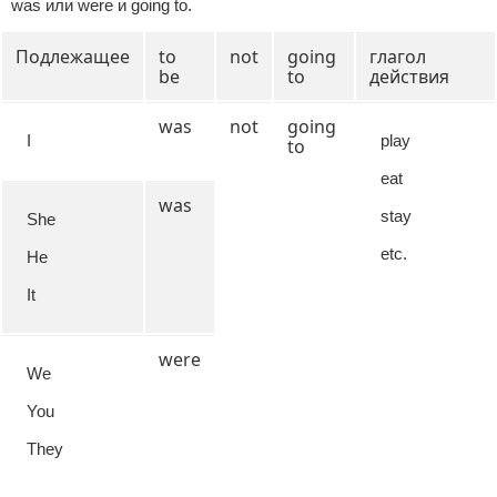
was или were и going to.
Подлежащее
to
not
going
глагол
be
to
действия
was
not
going
I
play
to
eat
was
stay
She
etc.
He
It
were
We
You
They