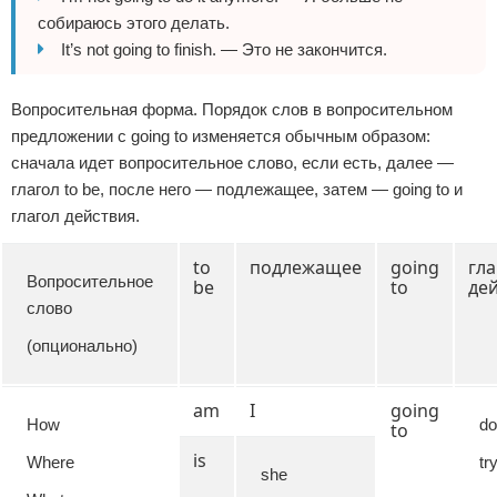
собираюсь этого делать.
It’s not going to finish. — Это не закончится.
Вопросительная форма. Порядок слов в вопросительном
предложении с going to изменяется обычным образом:
сначала идет вопросительное слово, если есть, далее —
глагол to be, после него — подлежащее, затем — going to и
глагол действия.
to
подлежащее
going
гла
Вопросительное
be
to
де
слово
(опционально)
am
I
going
How
do
to
is
Where
tr
she