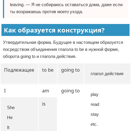
leaving. — Я не собираюсь оставаться дома, даже если
ты возражаешь против моего ухода.
Как образуется конструкция?
Утвердительная форма. Будущее в настоящем образуется
посредством объединения глагола to be в нужной форме,
оборота going to и глагола действия.
Подлежащее
to be
going to
глагол действия
I
am
going to
play
is
read
She
stay
He
etc.
It