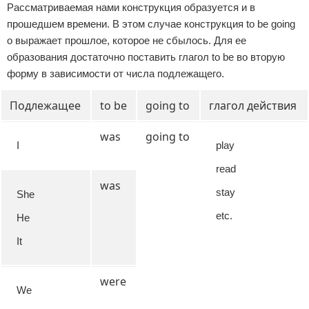
Рассматриваемая нами конструкция образуется и в
прошедшем времени. В этом случае конструкция to be going
o выражает прошлое, которое не сбылось. Для ее
образования достаточно поставить глагол to be во вторую
форму в зависимости от числа подлежащего.
Подлежащее
to be
going to
глагол действия
was
going to
I
play
read
was
stay
She
etc.
He
It
were
We