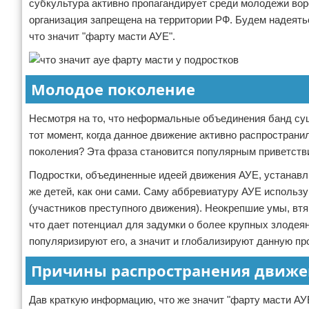
субкультура активно пропагандирует среди молодежи воро
организация запрещена на территории РФ. Будем надеят
что значит "фарту масти АУЕ".
Молодое поколение
Несмотря на то, что неформальные объединения банд сущ
тот момент, когда данное движение активно распространи
поколения? Эта фраза становится популярным приветств
Подростки, объединенные идеей движения АУЕ, устанавли
же детей, как они сами. Саму аббревиатуру АУЕ использу
(участников преступного движения). Неокрепшие умы, вт
что дает потенциал для задумки о более крупных злодеяни
популяризируют его, а значит и глобализируют данную п
Причины распространения движ
Дав краткую информацию, что же значит "фарту масти АУЕ