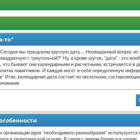
а-то"
 Сегодня мы празднуем круглую дату.... Неожиданный вопрос из з
квадратную с треугольной?" Ну, а кроме шуток, "дата" - это воо
, что бывают они календарными и расчетными, встречаются в д
плитах памятников. И каждая несет в себе определенную инфо
е" Итак, календарная дата состоит из нескольких составляющи
менование
 особенности
и организации идея "необходимого разнообразия" используется 
нта в теоретической основе. В связи с миром бизнеса в целом