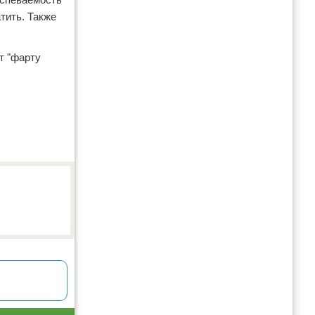
тить. Также
т "фарту