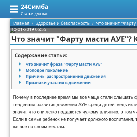
24Симба
Меню
X
Статьи для вас
Главная
Главная
Здоровье и безопасность
Что значит "Фарту 
10-01-2019 05:55
Категории
Что значит "Фарту масти АУЕ"? К
Поиск
Государство и право
Содержание статьи:
О проекте
Причинение вреда
Что значит фраза "Фарту масти АУЕ"
Молодое поколение
Контакты
Иммиграция
Причины распространения движения
Признаки участия в движении
Сотрудничество
Здоровье и безопасность
Почему в последнее время мы все чаще стали слышать ф
Размещение рекламы
Авторские права
тенденция развития движения АУЕ среди детей, ведь их
значит, что они легко поддаются чужому влиянию, в том 
Для правообладателей
Если в семье ребенок не получает должного воспитания, 
же все по своим местам.
Условия предоставления информации
Реклама