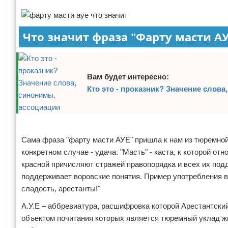
Отказ от ответственности
Что значит фраза "Фарту масти АУ
Вам будет интересно:
Кто это - проказник? Значение слова
Реклама
Сама фраза "фарту масти АУЕ" пришла к нам из тюремной
конкретном случае - удача. "Масть" - каста, к которой о
красной причисляют стражей правопорядка и всех их подде
поддерживает воровские понятия. Пример употребления в 
сладость, арестанты!"
А.У.Е – аббревиатура, расшифровка которой Арестантский
объектом почитания которых является тюремный уклад жи