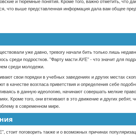
вские и тюремные понятия. Кроме того, важно отметить, что да
ься, что выше представленная информация дала вам общее пре
ествовали уже давно, тревогу начали бить только лишь недавн
лось среди подростков. "Фарту масти АУЕ" - что значит для под
ием среди молодежи.
вают свои порядки в учебных заведениях и других местах скоп
ют в качестве возгласа приветствия и определения себе подоб
ягиваясь в данную идеологию, начинают совершать мелкие прав
ях. Кроме того, они втягивают в это движение и других ребят, 
роблему в современном мире.
ения
", стоит поговорить также и о возможных причинах популяризац