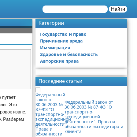
Найти
Категории
Государство и право
Причинение вреда
Иммиграция
Здоровье и безопасность
Авторские права
Реклама
Последние статьи
 пугает
Федеральный закон от
аны. Это
30.06.2003 № 87-ФЗ "О
транспортно-
ровок извне.
экспедиционной
у. Разберем
деятельности". Права и
обязанности экспедитора и
клиента