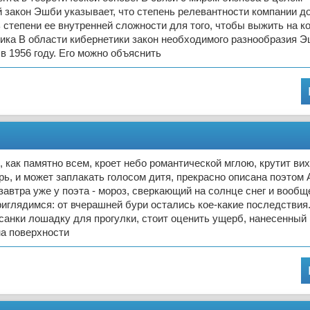
 закон Эшби указывает, что степень релевантности компании д
 степени ее внутренней сложности для того, чтобы выжить на к
ика В области кибернетики закон необходимого разнообразия 
 1956 году. Его можно объяснить
, как памятно всем, кроет небо романтической мглою, крутит вих
ерь, и может заплакать голосом дитя, прекрасно описана поэтом А
автра уже у поэта - мороз, сверкающий на солнце снег и вооб
риглядимся: от вчерашней бури остались кое-какие последствия
 санки лошадку для прогулки, стоит оценить ущерб, нанесенный
на поверхности