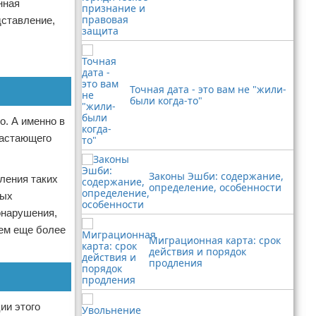
нная
дставление,
Точная дата - это вам не "жили-
были когда-то"
о. А именно в
растающего
Законы Эшби: содержание,
ления таких
определение, особенности
ных
онарушения,
чем еще более
Миграционная карта: срок
действия и порядок
продления
ии этого