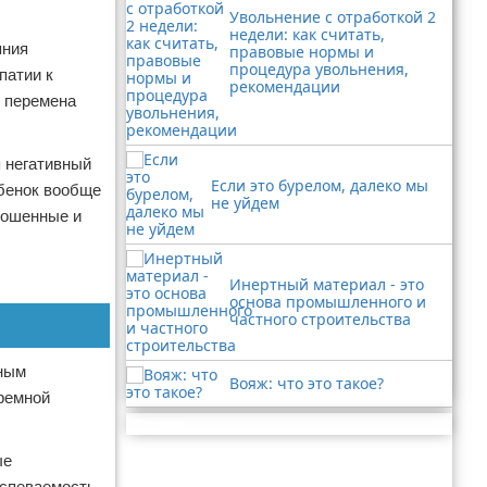
Увольнение с отработкой 2
недели: как считать,
яния
правовые нормы и
процедура увольнения,
патии к
рекомендации
я перемена
я негативный
Если это бурелом, далеко мы
ебенок вообще
не уйдем
рошенные и
Инертный материал - это
основа промышленного и
частного строительства
пным
Вояж: что это такое?
юремной
Реклама
ые
успеваемость