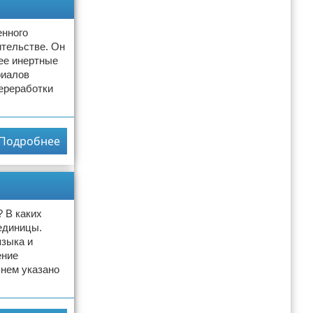
енного
тельстве. Он
ее инертные
риалов
ереработки
Подробнее
? В каких
единицы.
языка и
ение
 нем указано