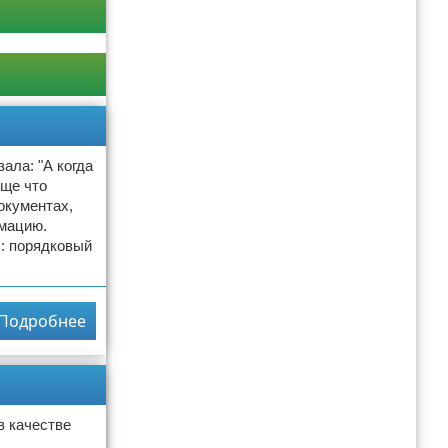
ала: "А когда
бще что
окументах,
рмацию.
х: порядковый
Подробнее
в качестве