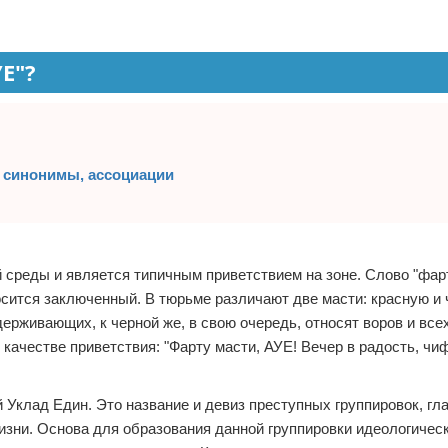
Е"?
, синонимы, ассоциации
 среды и является типичным приветствием на зоне. Слово "фарт
тносится заключенный. В тюрьме различают две масти: красную и 
рживающих, к черной же, в свою очередь, относят воров и всех
качестве приветствия: "Фарту масти, АУЕ! Вечер в радость, чи
 Уклад Един. Это название и девиз преступных группировок, г
зни. Основа для образования данной группировки идеологическ