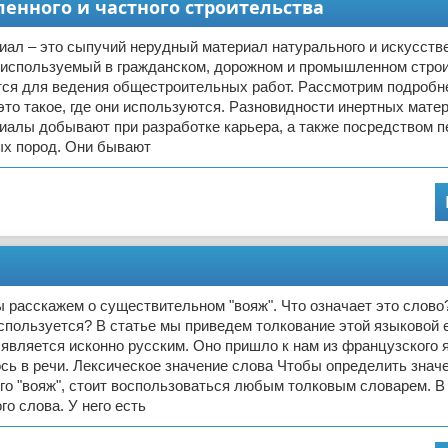
енного и частного строительства
ал – это сыпучий нерудный материал натурального и искусств
 используемый в гражданском, дорожном и промышленном строи
тся для ведения общестроительных работ. Рассмотрим подробн
это такое, где они используются. Разновидности инертных мате
иалы добывают при разработке карьера, а также посредством п
ых пород. Они бывают
ы расскажем о существительном "вояж". Что означает это слово
спользуется? В статье мы приведем толкование этой языковой 
 является исконно русским. Оно пришло к нам из французского 
сь в речи. Лексическое значение слова Чтобы определить знач
о "вояж", стоит воспользоваться любым толковым словарем. В
го слова. У него есть