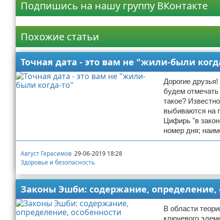
Подпишись на нашу группу ВКонтакте
Реклама
Похожие статьи
Точная дата - это вам не "жили-были когд
Дорогие друзья!
будем отмечать 
такое? Известно
выбиваются на 
Цифирь "в закон
номер дня; наи
Август Герасимов
29-06-2019 18:28
Здоровье и безопасность
Законы Эшби: содержание, определение,
В области теори
ключевого элеме