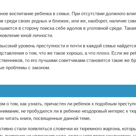
ное воспитание ребенка в семье. При отсутствии должного вли
в среди своих родных и близких, или же, наоборот, наличие сим
аются в сторону поиска себе идолов в уголовной среде. Така
ановление юной личности.
о высокий уровень преступности и почти в каждой семье найдетс
ставления о том, что же такое хорошо, а что плохо. Если же р
ственников, то его лучшими советчиками становятся такие же б
ые проблемы с законом.
ом о том, как узнать, причастен ли ребенок к подобным престу
нимание, не пробудился ли в ребенке нездоровый интерес к т
и читать книги, посвященные данной теме.
активно стали появляться словечки из тюремного жаргона, котор
ить внимание на увлечения чада, если у него резко ухудшилась 