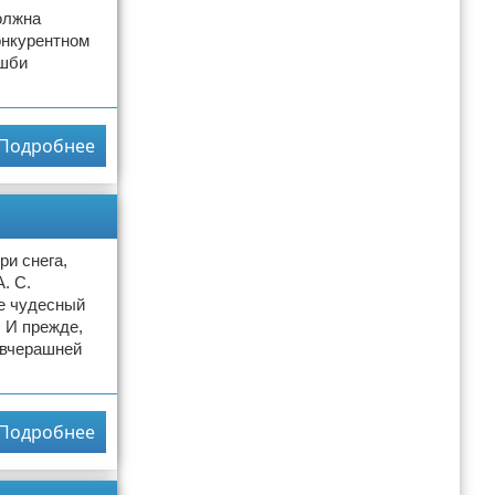
олжна
онкурентном
Эшби
Подробнее
ри снега,
. С.
ще чудесный
. И прежде,
 вчерашней
Подробнее