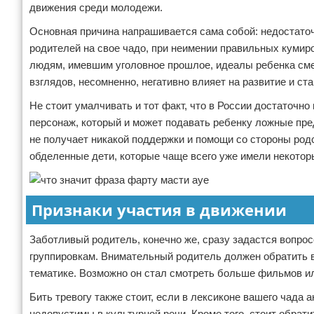
движения среди молодежи.
Основная причина напрашивается сама собой: недостаточ
родителей на свое чадо, при неимении правильных кумиро
людям, имевшим уголовное прошлое, идеалы ребенка смеш
взглядов, несомненно, негативно влияет на развитие и ст
Не стоит умалчивать и тот факт, что в России достаточн
персонаж, который и может подавать ребенку ложные пред
не получает никакой поддержки и помощи со стороны род
обделенные дети, которые чаще всего уже имели некотор
Признаки участия в движении
Заботливый родитель, конечно же, сразу задастся вопрос
группировкам. Внимательный родитель должен обратить в
тематике. Возможно он стал смотреть больше фильмов ил
Бить тревогу также стоит, если в лексиконе вашего чада 
недопустимы в культурной речи. Кроме того, стоит обрат