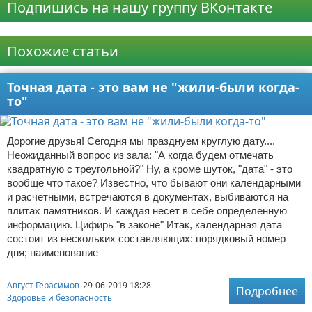
Подпишись на нашу группу ВКонтакте
Реклама
Похожие статьи
Точная дата - это вам не "жили-были когда-
то"
Дорогие друзья! Сегодня мы празднуем круглую дату....
Неожиданный вопрос из зала: "А когда будем отмечать
квадратную с треугольной?" Ну, а кроме шуток, "дата" - это
вообще что такое? Известно, что бывают они календарными
и расчетными, встречаются в документах, выбиваются на
плитах памятников. И каждая несет в себе определенную
информацию. Цифирь "в законе" Итак, календарная дата
состоит из нескольких составляющих: порядковый номер
дня; наименование
Август Герасимов
29-06-2019 18:28
Подробнее
Здоровье и безопасность