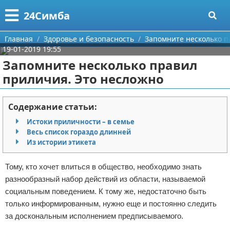
Меню
X
24Симба
Главная
Главная
Здоровье и безопасность
Запомните несколько п
19-01-2019 19:55
Категории
Запомните несколько правил
приличия. Это несложно
Поиск
Государство и право
О проекте
Причинение вреда
Содержание статьи:
Истоки приличности – в семье
Контакты
Иммиграция
Весь список гораздо длинней
Из истории этикета
Сотрудничество
Здоровье и безопасность
Тому, кто хочет влиться в общество, необходимо знать
Размещение рекламы
Авторские права
разнообразный набор действий из области, называемой
социальным поведением. К тому же, недостаточно быть
Для правообладателей
только информированным, нужно еще и постоянно следить
за доскональным исполнением предписываемого.
Условия предоставления информации