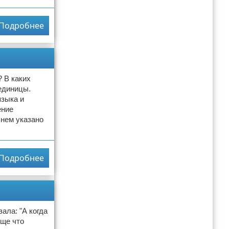
Подробнее
? В каких
единицы.
языка и
ение
 нем указано
Подробнее
ала: "А когда
бще что