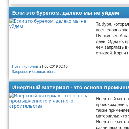
Если это бурелом, далеко мы не уйдем
Та буря, которая
воет, словно зв
Пушкиным. А наз
день. Однако, п
чем запрягать в
стихией. Корни 
Потап Кононов
31-05-2019 02:10
Здоровье и безопасность
Инертный материал - это основа промышл
Инертный матери
происхождения,
также применяе
материалы: что 
Инертные матер
различных горн