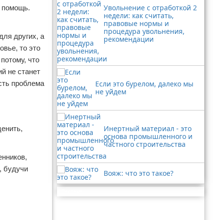
Увольнение с отработкой 2
ю помощь.
недели: как считать,
правовые нормы и
процедура увольнения,
для других, а
рекомендации
овье, то это
 потому, что
ий не станет
есть проблема
Если это бурелом, далеко мы
не уйдем
Инертный материал - это
ценить,
основа промышленного и
частного строительства
енников,
, будучи
Вояж: что это такое?
Реклама