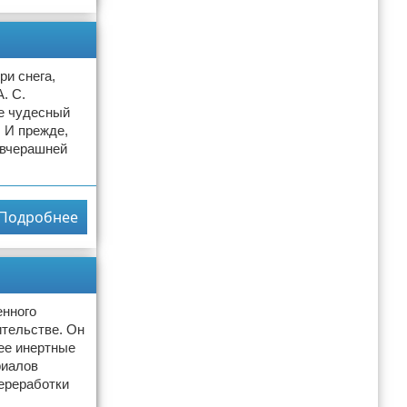
ри снега,
. С.
ще чудесный
. И прежде,
 вчерашней
Подробнее
енного
тельстве. Он
ее инертные
риалов
ереработки