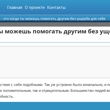
Главная
О проекте
Контакты
- это когда ты можешь помогать другим без ущерба для себя
ты можешь помогать другим без ущ
твия с себе подобными. Так уж устроено было изначально, и п
ак положительным, так и отрицательным. Большинство людей в
ебность.