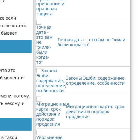
аже если
то не хотеть
 бывает.
Точная дата - это вам не "жили-
были когда-то"
что это
ый момент и
Законы Эшби: содержание,
определение, особенности
емени, потому
ь некому, и
Миграционная карта: срок
действия и порядок
продления
 в такой