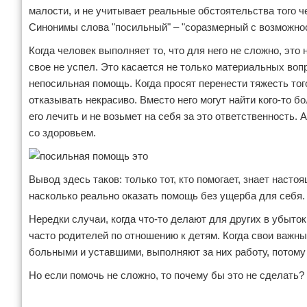
малости, и не учитывает реальные обстоятельства того ч
Синонимы слова "посильный" – "соразмерный с возможнос
Когда человек выполняет то, что для него не сложно, это 
свое не успел. Это касается не только материальных вопр
непосильная помощь. Когда просят перенести тяжесть того,
отказывать некрасиво. Вместо него могут найти кого-то б
его лечить и не возьмет на себя за это ответственность. 
со здоровьем.
Вывод здесь таков: только тот, кто помогает, знает наст
насколько реально оказать помощь без ущерба для себя.
Нередки случаи, когда что-то делают для других в убыто
часто родителей по отношению к детям. Когда свои важны
больными и уставшими, выполняют за них работу, потому 
Но если помочь не сложно, то почему бы это не сделать?