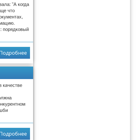
ала: "А когда
бще что
окументах,
рмацию.
х: порядковый
Подробнее
в качестве
олжна
онкурентном
Эшби
Подробнее