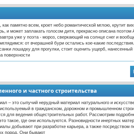
, как памятно всем, кроет небо романтической мглою, крутит вих
ерь, и может заплакать голосом дитя, прекрасно описана поэтом А
автра уже у поэта - мороз, сверкающий на солнце снег и вооб
риглядимся: от вчерашней бури остались кое-какие последствия
 санки лошадку для прогулки, стоит оценить ущерб, нанесенный
на поверхности
енного и частного строительства
ал – это сыпучий нерудный материал натурального и искусств
 используемый в гражданском, дорожном и промышленном строи
тся для ведения общестроительных работ. Рассмотрим подробн
это такое, где они используются. Разновидности инертных мате
иалы добывают при разработке карьера, а также посредством п
ых пород. Они бывают