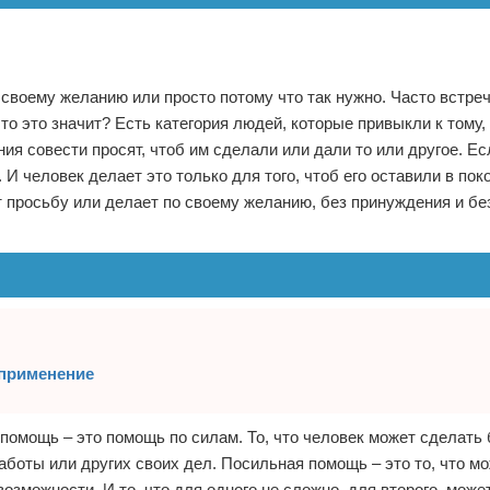
о своему желанию или просто потому что так нужно. Часто встре
о это значит? Есть категория людей, которые привыкли к тому, 
ения совести просят, чтоб им сделали или дали то или другое. Ес
 И человек делает это только для того, чтоб его оставили в пок
т просьбу или делает по своему желанию, без принуждения и б
 применение
омощь – это помощь по силам. То, что человек может сделать
аботы или других своих дел. Посильная помощь – это то, что м
зможности. И то, что для одного не сложно, для второго, может