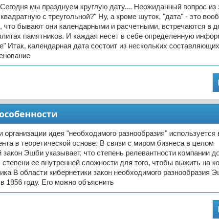
 Сегодня мы празднуем круглую дату.... Неожиданный вопрос из з
квадратную с треугольной?" Ну, а кроме шуток, "дата" - это воо
, что бывают они календарными и расчетными, встречаются в д
плитах памятников. И каждая несет в себе определенную инфо
е" Итак, календарная дата состоит из нескольких составляющи
менование
 особенности
и организации идея "необходимого разнообразия" используется 
нта в теоретической основе. В связи с миром бизнеса в целом
 закон Эшби указывает, что степень релевантности компании д
 степени ее внутренней сложности для того, чтобы выжить на к
ика В области кибернетики закон необходимого разнообразия 
 1956 году. Его можно объяснить