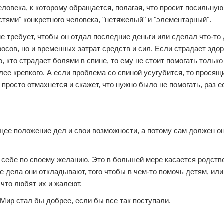
еловека, к которому обращается, полагая, что просит посильну
тями" конкретного человека, "нетяжелый" и "элементарный".
не требует, чтобы он отдал последние деньги или сделал что-то 
осов, но и временных затрат средств и сил. Если страдает здор
 кто страдает болями в спине, то ему не стоит помогать только
олее крепкого. А если проблема со спиной усугубится, то просящ
А просто отмахнется и скажет, что нужно было не помогать, раз 
оящее положение дел и свои возможности, а потому сам должен о
к себе по своему желанию. Это в большей мере касается родств
е дела они откладывают, того чтобы в чем-то помочь детям, или
что любят их и жалеют.
 Мир стал бы добрее, если бы все так поступали.