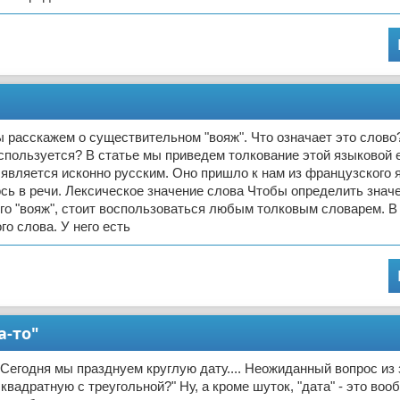
ы расскажем о существительном "вояж". Что означает это слово
спользуется? В статье мы приведем толкование этой языковой 
 является исконно русским. Оно пришло к нам из французского 
сь в речи. Лексическое значение слова Чтобы определить знач
о "вояж", стоит воспользоваться любым толковым словарем. В
го слова. У него есть
а-то"
 Сегодня мы празднуем круглую дату.... Неожиданный вопрос из з
квадратную с треугольной?" Ну, а кроме шуток, "дата" - это воо