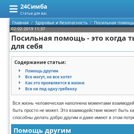
24Симба
Меню
X
Статьи для вас
Главная
Главная
Здоровье и безопасность
Посильная помощь 
02-02-2019 11:37
Категории
Посильная помощь - это когда 
для себя
Поиск
Государство и право
О проекте
Причинение вреда
Содержание статьи:
Помощь другим
Контакты
Иммиграция
Все могут, не все хотят
Как это проявляется в жизни
Сотрудничество
Здоровье и безопасность
Все не под одну гребенку
Размещение рекламы
Авторские права
Вся жизнь человеческая наполнена моментами взаимодейс
быть просто не может. Это взаимодействие может быть к
Для правообладателей
способны делать добро другим и даже имеют в этом потр
Условия предоставления информации
Помощь другим