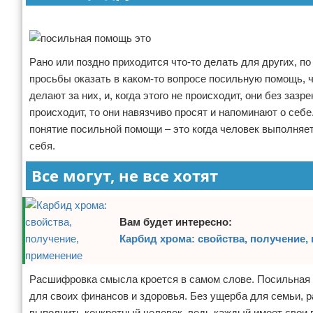
Отказ от ответственности
Реклама
Рано или поздно приходится что-то делать для других, п
просьбы оказать в каком-то вопросе посильную помощь, чт
делают за них, и, когда этого не происходит, они без зазр
происходит, то они навязчиво просят и напоминают о себе.
понятие посильной помощи – это когда человек выполняе
себя.
Все могут, не все хотят
Вам будет интересно:
Карбид хрома: свойства, получение,
Расшифровка смысла кроется в самом слове. Посильная п
для своих финансов и здоровья. Без ущерба для семьи, р
выполнить конкретный человек, ведь каждый имеет свои во