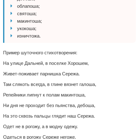
облапоша;
святоша;
макинтоша;
укокоша;
изничтожа.
Пример шуточного стихотворения:
На улице Дальней, в поселке Хорошем,
Живет-поживает парнишка Сережа.
Там слякоть всегда, в глине вязнет галоша,
Репейники липнут к полам макинтоша,
Ни дня не проходит без пьянства, дебоша,
На это сквозь пальцы глядит наш Сережа.
Одет не в рогожу, а в модну одежу.
Одеться в рогожу Сереже негоже.