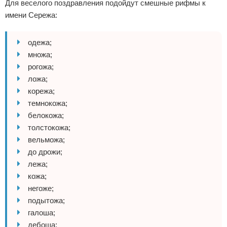
Для веселого поздравления подойдут смешные рифмы к
имени Сережа:
одежа;
множа;
рогожа;
ложа;
корежа;
темнокожа;
белокожа;
толстокожа;
вельможа;
до дрожи;
лежа;
кожа;
негоже;
подытожа;
галоша;
дебоша;