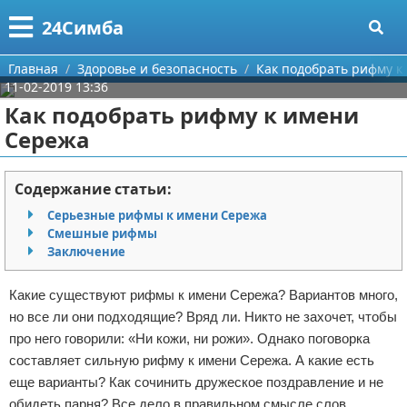
Меню
X
24Симба
Главная
Главная
Здоровье и безопасность
Как подобрать рифму к
11-02-2019 13:36
Категории
Как подобрать рифму к имени
Сережа
Поиск
Государство и право
О проекте
Причинение вреда
Содержание статьи:
Серьезные рифмы к имени Сережа
Контакты
Иммиграция
Смешные рифмы
Заключение
Сотрудничество
Здоровье и безопасность
Какие существуют рифмы к имени Сережа? Вариантов много,
Размещение рекламы
Авторские права
но все ли они подходящие? Вряд ли. Никто не захочет, чтобы
про него говорили: «Ни кожи, ни рожи». Однако поговорка
Для правообладателей
составляет сильную рифму к имени Сережа. А какие есть
еще варианты? Как сочинить дружеское поздравление и не
Условия предоставления информации
обидеть парня? Все дело в правильном смысле слов,