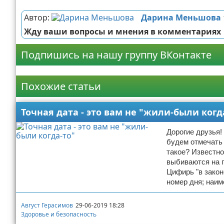
Реклама
Автор:
Дарина Меньшова
Жду ваши вопросы и мнения в комментариях
Подпишись на нашу группу ВКонтакте
Реклама
Похожие статьи
Точная дата - это вам не "жили-были когд
Дорогие друзья!
будем отмечать 
такое? Известно
выбиваются на 
Цифирь "в закон
номер дня; наи
Август Герасимов
29-06-2019 18:28
Здоровье и безопасность