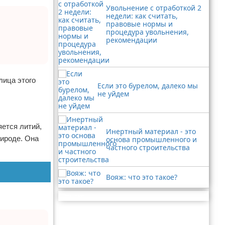
Увольнение с отработкой 2
недели: как считать,
правовые нормы и
процедура увольнения,
рекомендации
лица этого
Если это бурелом, далеко мы
не уйдем
ется литий,
Инертный материал - это
рироде. Она
основа промышленного и
частного строительства
Вояж: что это такое?
Реклама