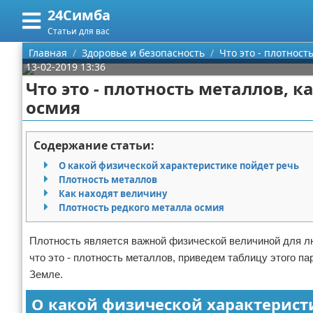
24Симба
Меню
X
Статьи для вас
Главная
Главная
Здоровье и безопасность
Что это - плотност
13-02-2019 13:36
Категории
Что это - плотность металлов, к
осмия
Поиск
Государство и право
О проекте
Причинение вреда
Содержание статьи:
О какой физической характеристике пойдет речь
Контакты
Иммиграция
Плотность металлов
Как находят величину
Сотрудничество
Здоровье и безопасность
Плотность редкого металла осмия
Размещение рекламы
Авторские права
Плотность является важной физической величиной для лю
что это - плотность металлов, приведем таблицу этого п
Для правообладателей
Земле.
Условия предоставления информации
О какой физической характерист