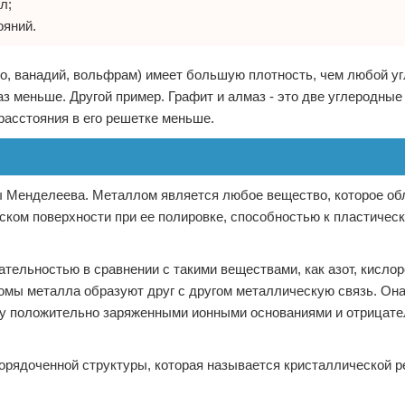
л;
ояний.
зо, ванадий, вольфрам) имеет большую плотность, чем любой у
аз меньше. Другой пример. Графит и алмаз - это две углеродные
асстояния в его решетке меньше.
ы Менделеева. Металлом является любое вещество, которое об
ском поверхности при ее полировке, способностью к пластичес
тельностью в сравнении с такими веществами, как азот, кислор
томы металла образуют друг с другом металлическую связь. Он
ду положительно заряженными ионными основаниями и отрицат
орядоченной структуры, которая называется кристаллической р