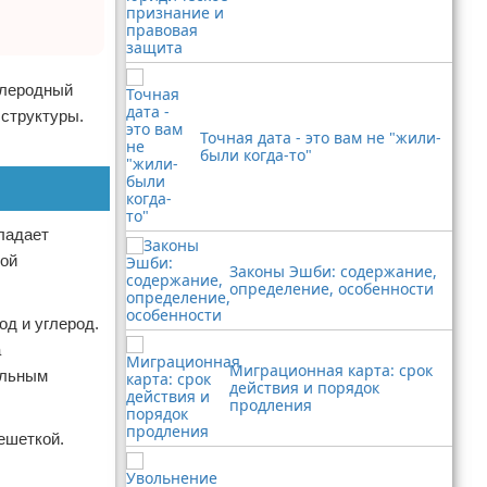
глеродный
 структуры.
Точная дата - это вам не "жили-
были когда-то"
ладает
кой
Законы Эшби: содержание,
определение, особенности
од и углерод.
а
Миграционная карта: срок
ельным
действия и порядок
продления
ешеткой.