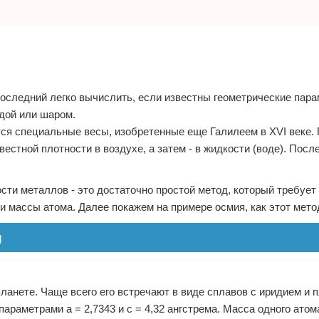
оследний легко вычислить, если известны геометрические пара
идой или шаром.
тся специальные весы, изобретенные еще Галилеем в XVI веке.
стной плотности в воздухе, а затем - в жидкости (воде). После
сти металлов - это достаточно простой метод, который требует
и массы атома. Далее покажем на примере осмия, как этот мето
я
анете. Чаще всего его встречают в виде сплавов с иридием и п
араметрами a = 2,7343 и c = 4,32 ангстрема. Масса одного атом