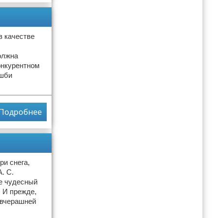
в качестве
олжна
онкурентном
Эшби
Подробнее
ри снега,
. С.
ще чудесный
. И прежде,
 вчерашней