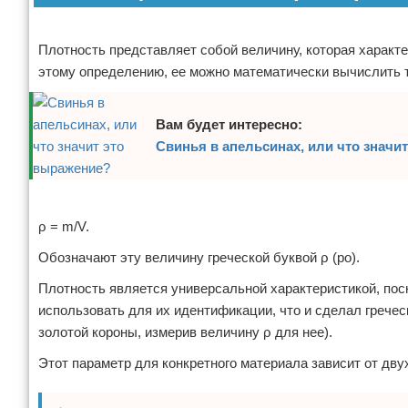
Отказ от ответственности
Реклама
Плотность представляет собой величину, которая характ
этому определению, ее можно математически вычислить т
Вам будет интересно:
Свинья в апельсинах, или что значи
Реклама
ρ = m/V.
Обозначают эту величину греческой буквой ρ (ро).
Плотность является универсальной характеристикой, пос
использовать для их идентификации, что и сделал гречес
золотой короны, измерив величину ρ для нее).
Этот параметр для конкретного материала зависит от дву