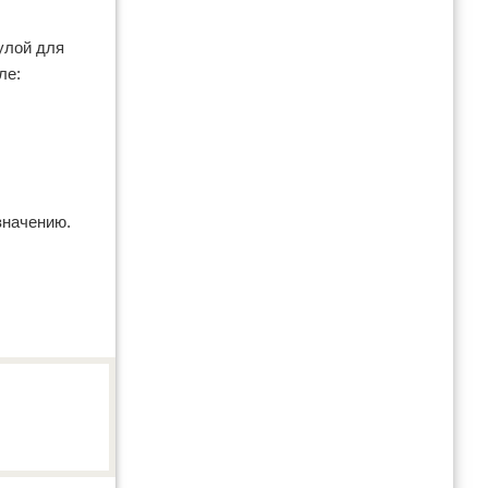
улой для
ле:
значению.