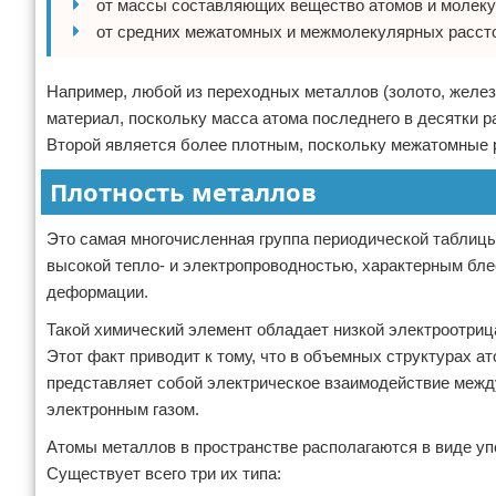
от массы составляющих вещество атомов и молеку
от средних межатомных и межмолекулярных расст
Например, любой из переходных металлов (золото, желе
материал, поскольку масса атома последнего в десятки р
Второй является более плотным, поскольку межатомные р
Плотность металлов
Это самая многочисленная группа периодической таблиц
высокой тепло- и электропроводностью, характерным бле
деформации.
Такой химический элемент обладает низкой электроотрица
Этот факт приводит к тому, что в объемных структурах а
представляет собой электрическое взаимодействие меж
электронным газом.
Атомы металлов в пространстве располагаются в виде уп
Существует всего три их типа: