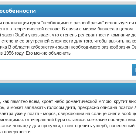
 особенности
и организации идея "необходимого разнообразия" используется 
нта в теоретической основе. В связи с миром бизнеса в целом
 закон Эшби указывает, что степень релевантности компании д
 степени ее внутренней сложности для того, чтобы выжить на к
ика В области кибернетики закон необходимого разнообразия 
 1956 году. Его можно объяснить
, как памятно всем, кроет небо романтической мглою, крутит вих
ерь, и может заплакать голосом дитя, прекрасно описана поэтом А
автра уже у поэта - мороз, сверкающий на солнце снег и вооб
риглядимся: от вчерашней бури остались кое-какие последствия
 санки лошадку для прогулки, стоит оценить ущерб, нанесенный
на поверхности