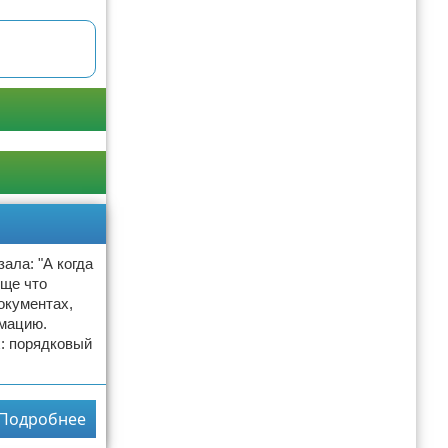
ала: "А когда
бще что
окументах,
рмацию.
х: порядковый
Подробнее