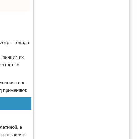
метры тела, а
 Принцип их
 этого по
 знания типа
д применяют.
латиной, а
а составляет