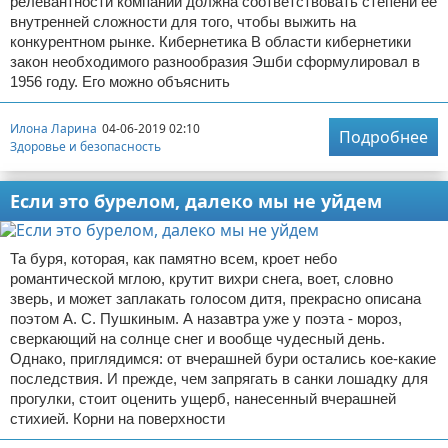
релевантности компании должна соответствовать степени ее
внутренней сложности для того, чтобы выжить на
конкурентном рынке. Кибернетика В области кибернетики
закон необходимого разнообразия Эшби сформулировал в
1956 году. Его можно объяснить
Илона Ларина
04-06-2019 02:10
Подробнее
Здоровье и безопасность
Если это бурелом, далеко мы не уйдем
Та буря, которая, как памятно всем, кроет небо
романтической мглою, крутит вихри снега, воет, словно
зверь, и может заплакать голосом дитя, прекрасно описана
поэтом А. С. Пушкиным. А назавтра уже у поэта - мороз,
сверкающий на солнце снег и вообще чудесный день.
Однако, приглядимся: от вчерашней бури остались кое-какие
последствия. И прежде, чем запрягать в санки лошадку для
прогулки, стоит оценить ущерб, нанесенный вчерашней
стихией. Корни на поверхности