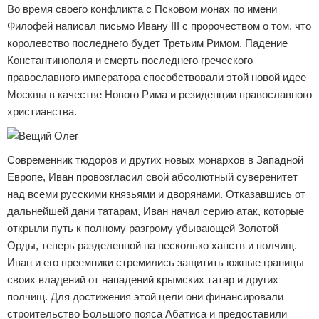
Во время своего конфликта с Псковом монах по имени
Филофей написал письмо Ивану III с пророчеством о том, что
королевство последнего будет Третьим Римом. Падение
Константинополя и смерть последнего греческого
православного императора способствовали этой новой идее
Москвы в качестве Нового Рима и резиденции православного
христианства.
Современник тюдоров и других новых монархов в Западной
Европе, Иван провозгласил свой абсолютный суверенитет
над всеми русскими князьями и дворянами. Отказавшись от
дальнейшей дани татарам, Иван начал серию атак, которые
открыли путь к полному разгрому убывающей Золотой
Орды, теперь разделенной на несколько ханств и полчищ.
Иван и его преемники стремились защитить южные границы
своих владений от нападений крымских татар и других
полчищ. Для достижения этой цели они финансировали
строительство Большого пояса Абатиса и предоставили