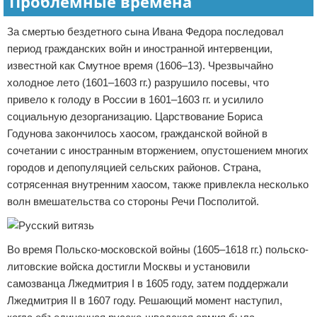
Проблемные времена
За смертью бездетного сына Ивана Федора последовал
период гражданских войн и иностранной интервенции,
известной как Смутное время (1606–13). Чрезвычайно
холодное лето (1601–1603 гг.) разрушило посевы, что
привело к голоду в России в 1601–1603 гг. и усилило
социальную дезорганизацию. Царствование Бориса
Годунова закончилось хаосом, гражданской войной в
сочетании с иностранным вторжением, опустошением многих
городов и депопуляцией сельских районов. Страна,
сотрясенная внутренним хаосом, также привлекла несколько
волн вмешательства со стороны Речи Посполитой.
Во время Польско-московской войны (1605–1618 гг.) польско-
литовские войска достигли Москвы и установили
самозванца Лжедмитрия I в 1605 году, затем поддержали
Лжедмитрия II в 1607 году. Решающий момент наступил,