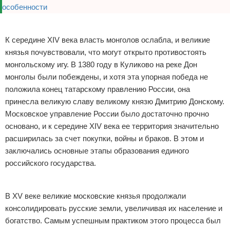
Реклама
К середине XIV века власть монголов ослабла, и великие
князья почувствовали, что могут открыто противостоять
монгольскому игу. В 1380 году в Куликово на реке Дон
монголы были побеждены, и хотя эта упорная победа не
положила конец татарскому правлению России, она
принесла великую славу великому князю Дмитрию Донскому.
Московское управление России было достаточно прочно
основано, и к середине XIV века ее территория значительно
расширилась за счет покупки, войны и браков. В этом и
заключались основные этапы образования единого
российского государства.
Реклама
В XV веке великие московские князья продолжали
консолидировать русские земли, увеличивая их население и
богатство. Самым успешным практиком этого процесса был