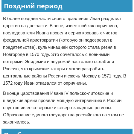
Поздний период
В более поздней части своего правления Иван разделил
царство на две части. В зоне, известной как опричнина,
последователи Ивана провели серию кровавых чисток
феодальной аристократии (которую он подозревал в
предательстве), кульминацией которого стала резня в
Новгороде в 1570 году. Это сочеталось с военными
потерями. Эпидемии и неурожай настолько ослабили
Россию, что крымские татары смогли разграбить
центральные районы России и сжечь Москву в 1571 году. В
1572 году Иван отказался от опричнины.
В конце царствования Ивана IV польско-литовские и
шведские армии провели мощную интервенцию в России,
опустошив ее северные и северо-западные регионы.
Образование единого государства российского на этом не
закончилось.