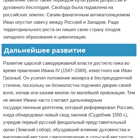
духовного бесплодия. Свобода была подавлена ​​на
российских землях. Своим фанатичным антикатолицизмом
Иван опустил завесу между Россией и Западом. Ради
территориального роста он лишил свою страну плодов
западного образования и цивилизации.
Дальнейшее развитие
Развитие царской самодержавной власти достигло пика во
время правления Ивана IV (1547–1584), известного как Иван
Грозный. Он усилил положение монарха в беспрецедентной
степени, поскольку он безжалостно подчинял дворян своей
воле, изгнав или казнив многих по малейшей провокации. Тем
не менее Ивана часто считают дальновидным
государственным деятелем, который реформировал Россию,
когда обнародовал новый свод законов (Судебник 1550 г.),
учредив первый русский феодальный представительный
орган (Земский собор), обуздавший влияние духовенства и
внедривший местное самоуправление в сельской местности.