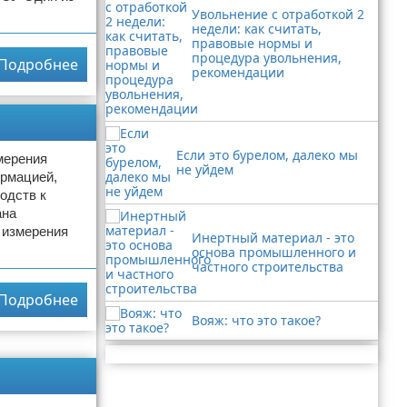
Увольнение с отработкой 2
недели: как считать,
правовые нормы и
процедура увольнения,
Подробнее
рекомендации
Если это бурелом, далеко мы
мерения
не уйдем
ормацией,
одств к
ана
 измерения
Инертный материал - это
основа промышленного и
частного строительства
Подробнее
Вояж: что это такое?
Реклама