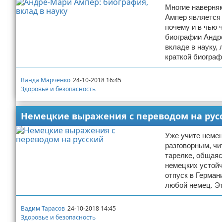
Многие наверняк
Отказ от ответственности
Ампер является 
почему и в чью
биографии Андре
вкладе в науку,
краткой биогра
Ванда Марченко
24-10-2018 16:45
Здоровье и безопасность
Немецкие выражения с переводом на рус
Уже учите немец
разговорным, чи
тарелке, общая
немецких устойч
отпуск в Германи
любой немец. Э
Вадим Тарасов
24-10-2018 14:45
Здоровье и безопасность