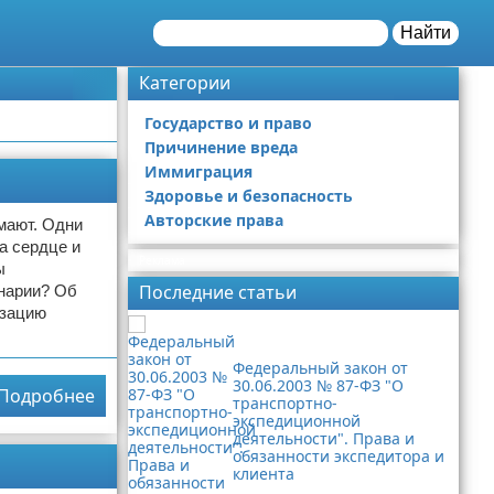
Найти
Категории
Государство и право
Причинение вреда
Иммиграция
Здоровье и безопасность
Авторские права
умают. Одни
а сердце и
Реклама
ы
Последние статьи
инарии? Об
изацию
Федеральный закон от
30.06.2003 № 87-ФЗ "О
Подробнее
транспортно-
экспедиционной
деятельности". Права и
обязанности экспедитора и
клиента