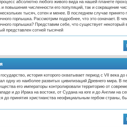
роцесс абсолютно любого живого вида на нашей планете прохо
 и повышения численности его популяций, так и сокращение чи
нескольких тысяч, сотен и менее. В последнем случае принято 
ного горлышка. Рассмотрим подробнее, что это означает. В че
чного горлышка? Представим себе, что существует некоторый 
рый представлен сотней тысячей
я
осударство, история которого охватывает период с VII века до н
оздал одну из наиболее развитых цивилизаций Древнего мира. В п
ущества его императоры контролировали территорию от соврем
ападе и до Ирака на востоке, от Судана на юге и до Англии на с
ся до принятия христианства неофициальным гербом страны, б