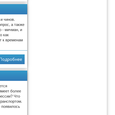
и чинов.
прос, а также
 - мичман, и
о как
ит к временам
Подробнее
ется
имеет более
фессии? Что
транспортом.
е появилось