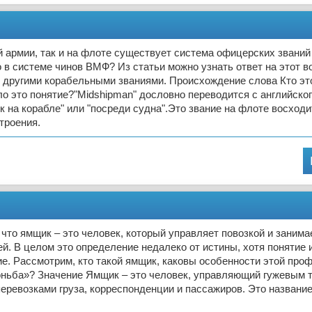
й армии, так и на флоте существует система офицерских званий 
о в системе чинов ВМФ? Из статьи можно узнать ответ на этот во
 другими корабельными званиями. Происхождение слова Кто это
о это понятие?"Midshipman" дословно переводится с английског
к на корабле" или "посреди судна".Это звание на флоте восход
троения.
 что ямщик – это человек, который управляет повозкой и занима
й. В целом это определение недалеко от истины, хотя понятие 
е. Рассмотрим, кто такой ямщик, каковы особенности этой про
оньба»? Значение Ямщик – это человек, управляющий гужевым 
еревозками груза, корреспонденции и пассажиров. Это названи