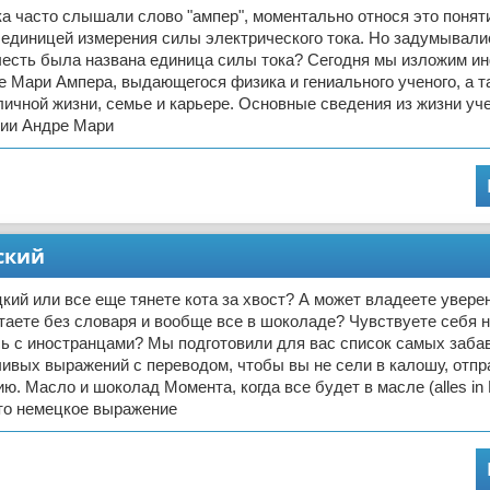
а часто слышали слово "ампер", моментально относя это поняти
единицей измерения силы электрического тока. Но задумывали
 честь была названа единица силы тока? Сегодня мы изложим 
 Мари Ампера, выдающегося физика и гениального ученого, а та
 личной жизни, семье и карьере. Основные сведения из жизни уч
фии Андре Мари
ский
кий или все еще тянете кота за хвост? А может владеете увер
таете без словаря и вообще все в шоколаде? Чувствуете себя н
сь с иностранцами? Мы подготовили для вас список самых заба
ивых выражений с переводом, чтобы вы не сели в калошу, отп
ю. Масло и шоколад Момента, когда все будет в масле (alles in B
то немецкое выражение