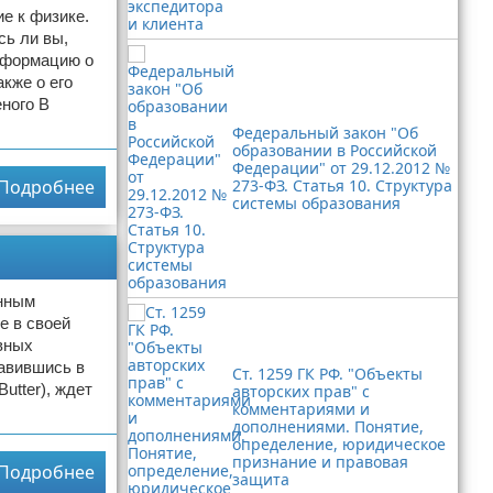
е к физике.
сь ли вы,
информацию о
кже о его
еного В
Федеральный закон "Об
образовании в Российской
Федерации" от 29.12.2012 №
Подробнее
273-ФЗ. Статья 10. Структура
системы образования
енным
е в своей
вных
равившись в
Ст. 1259 ГК РФ. "Объекты
utter), ждет
авторских прав" с
комментариями и
дополнениями. Понятие,
определение, юридическое
признание и правовая
Подробнее
защита