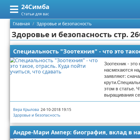
24Симба
Меню
X
Статьи для вас
Главная
Главная
Здоровье и безопасность
Здоровье и безопасность стр. 26
Категории
Поиск
Государство и право
Специальность "Зоотехния" - что это такое
О проекте
Причинение вреда
Зоотехник - это
насмехаются над
заявляют: снача
Контакты
Иммиграция
крути.Специальн
этом в статье. 
Сотрудничество
Здоровье и безопасность
выращивания се
Размещение рекламы
Авторские права
Вера Крылова
24-10-2018 19:15
Здоровье и безопасность
Для правообладателей
Андре-Мари Ампер: биография, вклад в н
Условия предоставления информации