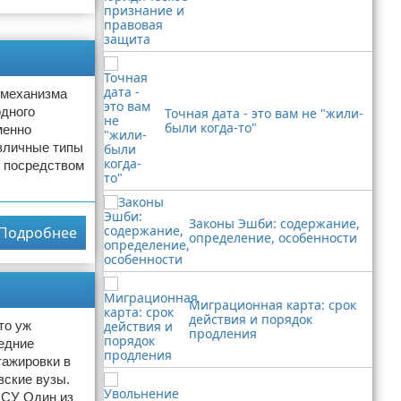
 механизма
одного
Точная дата - это вам не "жили-
были когда-то"
менно
азличные типы
я посредством
Законы Эшби: содержание,
Подробнее
определение, особенности
Миграционная карта: срок
действия и порядок
то уж
продления
едние
тажировки в
вские вузы.
МСУ Один из