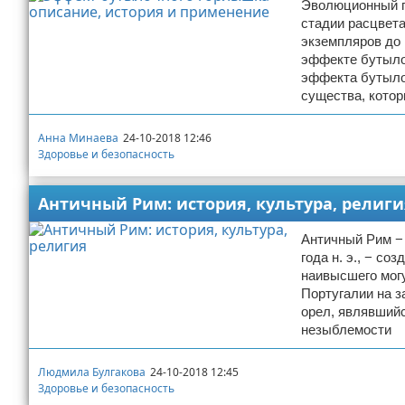
Эволюционный п
стадии расцвета
экземпляров до 
эффекте бутылоч
эффекта бутыло
существа, кото
Анна Минаева
24-10-2018 12:46
Здоровье и безопасность
Античный Рим: история, культура, религи
Античный Рим − г
года н. э., − с
наивысшего мог
Португалии на з
орел, являвший
незыблемости
Людмила Булгакова
24-10-2018 12:45
Здоровье и безопасность