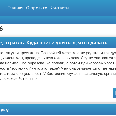
Главная
О проекте
Контакты
6
, отрасль. Куда пойти учиться, что сдавать
 не так уж и престижно. По крайней мере, многие родители так д
 чадом: мол, проведешь всю жизнь в хлеву. Другие хватаются з
ла нормальное образование получи, а потом иди коровам хвост
ость "зоотехния" - что это такое? Чем она отличается от ветер
Что это за специальность? Зоотехния изучает правильную орган
льскохозяйственных
ауку