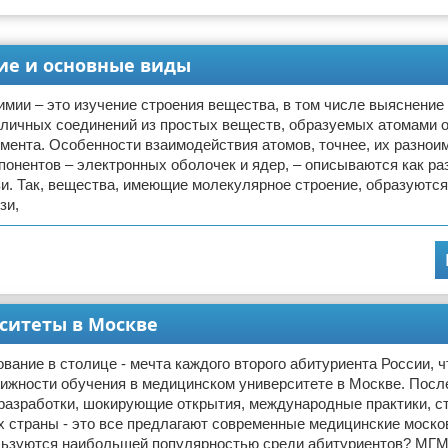
ие и основные виды
имии – это изучение строения вещества, в том числе выяснение
зличных соединений из простых веществ, образуемых атомами 
мента. Особенности взаимодействия атомов, точнее, их разнои
онентов – электронных оболочек и ядер, – описываются как р
и. Так, вещества, имеющие молекулярное строение, образуютс
зи,
ситеты в Москве
вание в столице - мечта каждого второго абитуриента России, ч
тижности обучения в медицинском университете в Москве. Посл
разработки, шокирующие открытия, международные практики, с
 страны - это все предлагают современные медицинские моско
ользуются наибольшей популярностью среди абитуриентов? МГ