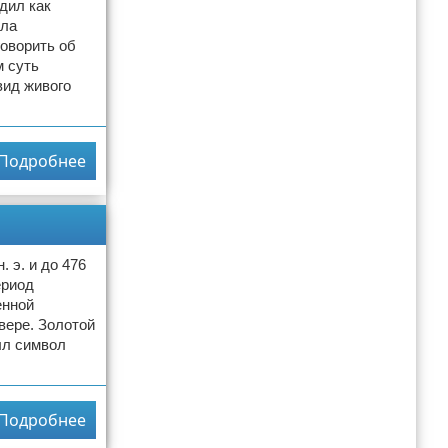
дил как
сла
говорить об
м суть
вид живого
Подробнее
. э. и до 476
ериод
енной
евере. Золотой
ыл символ
Подробнее