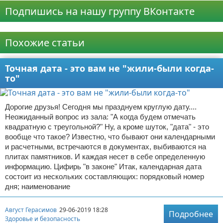
Подпишись на нашу группу ВКонтакте
Реклама
Похожие статьи
Точная дата - это вам не "жили-были когда-
то"
Дорогие друзья! Сегодня мы празднуем круглую дату....
Неожиданный вопрос из зала: "А когда будем отмечать
квадратную с треугольной?" Ну, а кроме шуток, "дата" - это
вообще что такое? Известно, что бывают они календарными
и расчетными, встречаются в документах, выбиваются на
плитах памятников. И каждая несет в себе определенную
информацию. Цифирь "в законе" Итак, календарная дата
состоит из нескольких составляющих: порядковый номер
дня; наименование
Август Герасимов
29-06-2019 18:28
Подробнее
Здоровье и безопасность