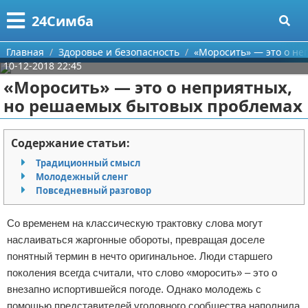
Меню
X
24Симба
Главная
Главная
Здоровье и безопасность
«Моросить» — это о н
10-12-2018 22:45
Категории
«Моросить» — это о неприятных,
но решаемых бытовых проблемах
Поиск
Государство и право
О проекте
Причинение вреда
Содержание статьи:
Традиционный смысл
Контакты
Иммиграция
Молодежный сленг
Повседневный разговор
Сотрудничество
Здоровье и безопасность
Со временем на классическую трактовку слова могут
Размещение рекламы
Авторские права
наслаиваться жаргонные обороты, превращая доселе
понятный термин в нечто оригинальное. Люди старшего
Для правообладателей
поколения всегда считали, что слово «моросить» – это о
внезапно испортившейся погоде. Однако молодежь с
Условия предоставления информации
помощью представителей уголовного сообщества наполнила