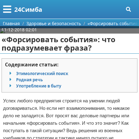
Меню
X
24Симба
Главная
Главная
Здоровье и безопасность
«Форсировать события»
11-12-2018 02:01
Категории
«Форсировать события»: что
подразумевает фраза?
Поиск
Государство и право
О проекте
Причинение вреда
Содержание статьи:
Этимологический поиск
Контакты
Иммиграция
Родная речь
Употребление в быту
Сотрудничество
Здоровье и безопасность
Успех любого предприятия строится на умении людей
Размещение рекламы
Авторские права
договариваться. Но если нет взаимопонимания, то никакое
дело не заладится. Вот просят вас деловые партнеры или
Для правообладателей
начальник «форсировать события». И что это значит? Как
поступать в такой ситуации? Ведь решения из военных
Условия предоставления информации
учебников по стратегии и тактике ничего путного не