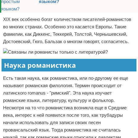
языком?
XIX век особенно богат количеством писателей-романистов
во многих странах. Особенно это касается Европы. Такие
фамилии, как Диккенс, Теккерей, Толстой, Чернышевский,
Достоевский, Гюго, Бальзак о многом говорят, согласитесь.
Наука романистика
Есть такая наука, как романистика, или по-другому ее еще
называют романская филология. Термин происходит от
латинского romanus - "римский". Эта наука изучает
романские языки, литературу, культуру и фольклор.
Несмотря на то что романистика возникла еще в Средние
века, интерес к ней появился после того, как трубадуры
начали использовать для записи своих песен
провансальский язык. Тогда романистика не считалась
наукой, так как романские языки относили к диалектам