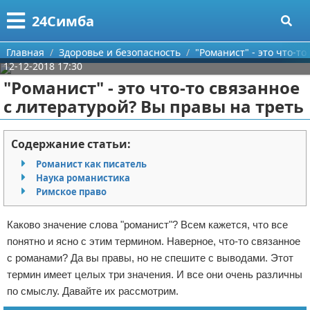
Меню
X
24Симба
Главная
Главная
Здоровье и безопасность
"Романист" - это что-т
12-12-2018 17:30
Категории
"Романист" - это что-то связанное
с литературой? Вы правы на треть
Поиск
Государство и право
О проекте
Причинение вреда
Содержание статьи:
Романист как писатель
Контакты
Иммиграция
Наука романистика
Римское право
Сотрудничество
Здоровье и безопасность
Каково значение слова "романист"? Всем кажется, что все
Размещение рекламы
Авторские права
понятно и ясно с этим термином. Наверное, что-то связанное
с романами? Да вы правы, но не спешите с выводами. Этот
Для правообладателей
термин имеет целых три значения. И все они очень различны
по смыслу. Давайте их рассмотрим.
Условия предоставления информации