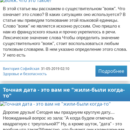
В этой статье мы расскажем о существительном "вояж". Что
означает это слово? В каких ситуациях оно используется? В
статье мы приведем толкование этой языковой единицы.
Слово "вояж" не является исконно русским. Оно пришло к
нам из французского языка и прочно укрепилось в речи.
Лексическое значение слова Чтобы определить значение
существительного "вояж", стоит воспользоваться любым
толковым словарем. В нем указано определение этого слова.
У него есть
Виктория Софийская
31-05-2019 02:10
Подробнее
Здоровье и безопасность
Точная дата - это вам не "жили-были когда-
то"
Дорогие друзья! Сегодня мы празднуем круглую дату....
Неожиданный вопрос из зала: "А когда будем отмечать
квадратную с треугольной?" Ну, а кроме шуток, "дата" - это
вообще что такое?Известно, что бывают они календарными