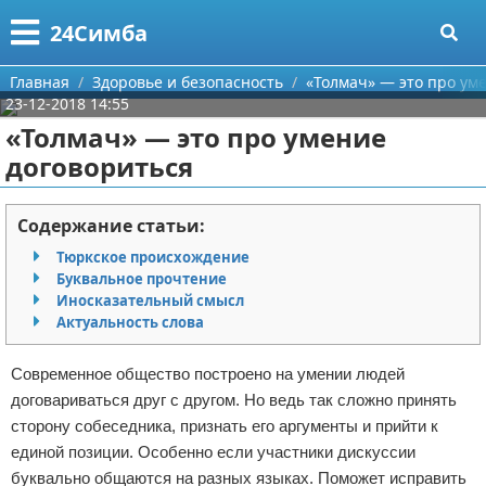
Меню
X
24Симба
Главная
Главная
Здоровье и безопасность
«Толмач» — это про ум
23-12-2018 14:55
Категории
«Толмач» — это про умение
договориться
Поиск
Государство и право
О проекте
Причинение вреда
Содержание статьи:
Тюркское происхождение
Контакты
Иммиграция
Буквальное прочтение
Иносказательный смысл
Сотрудничество
Здоровье и безопасность
Актуальность слова
Размещение рекламы
Авторские права
Современное общество построено на умении людей
договариваться друг с другом. Но ведь так сложно принять
Для правообладателей
сторону собеседника, признать его аргументы и прийти к
единой позиции. Особенно если участники дискуссии
Условия предоставления информации
буквально общаются на разных языках. Поможет исправить