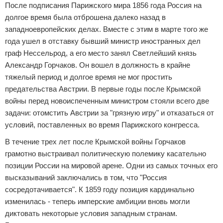
После подписания Парижского мира 1856 года Россия на
долгое время была отброшена далеко назад в
западноевропейских делах. Вместе с этим в марте того же
года ушел в отставку бывший министр иностранных дел
граф Нессельрод, а его место занял Светлейший князь
Александр Горчаков. Он вошел в должность в крайне
тяжелый период и долгое время не мог простить
предательства Австрии. В первые годы после Крымской
войны перед новоиспеченным министром стояли всего две
задачи: отомстить Австрии за "грязную игру" и отказаться от
условий, поставленных во время Парижского конгресса.
В течение трех лет после Крымской войны Горчаков
грамотно выстраивал политическую полемику касательно
позиции России на мировой арене. Одни из самых точных его
высказываний заключались в том, что "Россия
сосредотачивается". К 1859 году позиция кардинально
изменилась - теперь имперские амбиции вновь могли
диктовать некоторые условия западным странам.