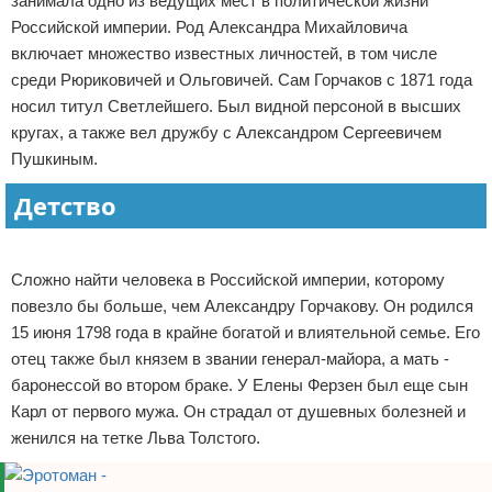
занимала одно из ведущих мест в политической жизни
Отказ от ответственности
Российской империи. Род Александра Михайловича
включает множество известных личностей, в том числе
среди Рюриковичей и Ольговичей. Сам Горчаков с 1871 года
носил титул Светлейшего. Был видной персоной в высших
кругах, а также вел дружбу с Александром Сергеевичем
Пушкиным.
Детство
Реклама
Сложно найти человека в Российской империи, которому
повезло бы больше, чем Александру Горчакову. Он родился
15 июня 1798 года в крайне богатой и влиятельной семье. Его
отец также был князем в звании генерал-майора, а мать -
баронессой во втором браке. У Елены Ферзен был еще сын
Карл от первого мужа. Он страдал от душевных болезней и
женился на тетке Льва Толстого.