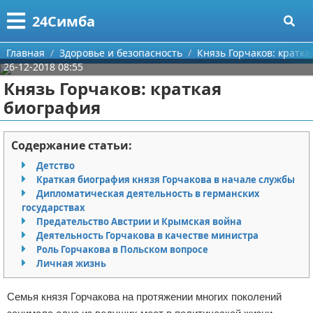
Меню
X
24Симба
Главная
Главная
Здоровье и безопасность
Князь Горчаков: кратка
26-12-2018 08:55
Категории
Князь Горчаков: краткая
биография
Поиск
Государство и право
О проекте
Причинение вреда
Содержание статьи:
Детство
Контакты
Иммиграция
Краткая биография князя Горчакова в начале службы
Дипломатическая деятельность в германских
Сотрудничество
Здоровье и безопасность
государствах
Предательство Австрии и Крымская война
Размещение рекламы
Авторские права
Деятельность Горчакова в качестве министра
Роль Горчакова в Польском вопросе
Личная жизнь
Для правообладателей
Семья князя Горчакова на протяжении многих поколений
Условия предоставления информации