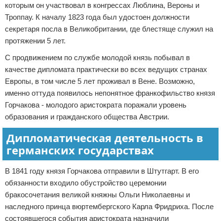
которым он участвовал в конгрессах Люблина, Вероны и
Троппау. К началу 1823 года был удостоен должности
секретаря посла в Великобритании, где блестяще служил на
протяжении 5 лет.
С продвижением по службе молодой князь побывал в
качестве дипломата практически во всех ведущих странах
Европы, в том числе 5 лет проживал в Вене. Возможно,
именно оттуда появилось непонятное франкофильство князя
Горчакова - молодого аристократа поражали уровень
образования и гражданского общества Австрии.
Дипломатическая деятельность в
германских государствах
В 1841 году князя Горчакова отправили в Штутгарт. В его
обязанности входило обустройство церемонии
бракосочетания великой княжны Ольги Николаевны и
наследного принца вюртембергского Карла Фридриха. После
состоявшегося события аристократа назначили