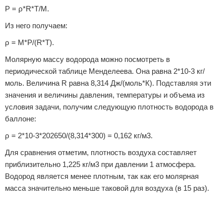
P = ρ*R*T/M.
Из него получаем:
ρ = M*P/(R*T).
Молярную массу водорода можно посмотреть в
периодической таблице Менделеева. Она равна 2*10-3 кг/
моль. Величина R равна 8,314 Дж/(моль*К). Подставляя эти
значения и величины давления, температуры и объема из
условия задачи, получим следующую плотность водорода в
баллоне:
ρ = 2*10-3*202650/(8,314*300) = 0,162 кг/м3.
Для сравнения отметим, плотность воздуха составляет
приблизительно 1,225 кг/м3 при давлении 1 атмосфера.
Водород является менее плотным, так как его молярная
масса значительно меньше таковой для воздуха (в 15 раз).