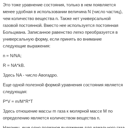
Это тоже уравнение состояния, только в нем появляется
менее удобная в использовании величина N (число частиц),
чем количество вещества n. Также нет универсальной
газовой постоянной. Вместо нее используется постоянная
Больцмана. Записанное равенство легко преобразуется в
универсальную форму, если принять во внимание
следующие выражения:
n = N/NA;
R = NA*kB.
Здесь NA - число Авогадро.
Еще одной полезной формой уравнения состояния является
следующая:
P*V = m/M*R*T
Здесь отношение массы m газа к молярной массе M по
определению является количеством вещества n.
Наконец, еще одно полезное выражение для идеального газа