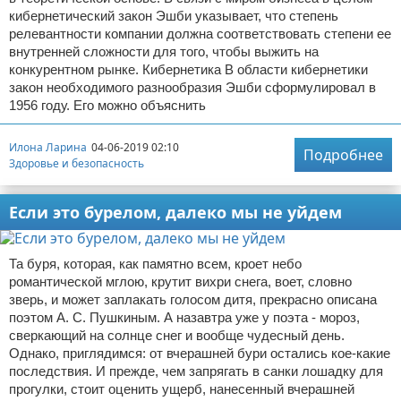
кибернетический закон Эшби указывает, что степень
релевантности компании должна соответствовать степени ее
внутренней сложности для того, чтобы выжить на
конкурентном рынке. Кибернетика В области кибернетики
закон необходимого разнообразия Эшби сформулировал в
1956 году. Его можно объяснить
Илона Ларина
04-06-2019 02:10
Подробнее
Здоровье и безопасность
Если это бурелом, далеко мы не уйдем
Та буря, которая, как памятно всем, кроет небо
романтической мглою, крутит вихри снега, воет, словно
зверь, и может заплакать голосом дитя, прекрасно описана
поэтом А. С. Пушкиным. А назавтра уже у поэта - мороз,
сверкающий на солнце снег и вообще чудесный день.
Однако, приглядимся: от вчерашней бури остались кое-какие
последствия. И прежде, чем запрягать в санки лошадку для
прогулки, стоит оценить ущерб, нанесенный вчерашней