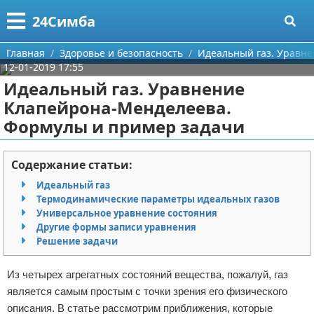
Меню
X
24Симба
Главная
Главная
Здоровье и безопасность
Идеальный газ. Уравн
12-01-2019 17:55
Категории
Идеальный газ. Уравнение
Клапейрона-Менделеева.
Поиск
Государство и право
Формулы и пример задачи
О проекте
Причинение вреда
Содержание статьи:
Контакты
Иммиграция
Идеальный газ
Термодинамические параметры идеальных газов
Сотрудничество
Здоровье и безопасность
Универсальное уравнение состояния
Другие формы записи уравнения
Размещение рекламы
Авторские права
Решение задачи
Для правообладателей
Из четырех агрегатных состояний вещества, пожалуй, газ
является самым простым с точки зрения его физического
Условия предоставления информации
описания. В статье рассмотрим приближения, которые