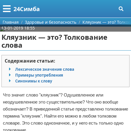
Меню
X
24Симба
Главная
Главная
Здоровье и безопасность
Кляузник — это? Толков
13-01-2019 18:55
Категории
Кляузник — это? Толкование
слова
Поиск
Государство и право
О проекте
Причинение вреда
Содержание статьи:
Лексическое значение слова
Контакты
Иммиграция
Примеры употребления
Синонимы к слову
Сотрудничество
Здоровье и безопасность
Что значит слово "кляузник"? Одушевленное или
Размещение рекламы
Авторские права
неодушевленное это существительное? Что оно вообще
обозначает? В приведенной статье представлено толкование
Для правообладателей
термина "кляузник". Найти его можно в любом толковом
словаре. Это слово однозначное, и у него есть только одно
Условия предоставления информации
толкование.