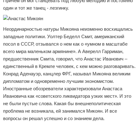
Причем он мог станцевать под любую мелодию и постоянно
один и тот же танец - лезгинку.
Неординарностью натуры Микояна неизменно восхищались
западные политики. Уолтер Беделл Смит, американский
посол в СССР, отзывался о нем как о «умном в масштабе
всего мира маленьком армянине». А Аверелл Гарриман,
предшественник Смита, говорил, что Анастас Иванович –
единственный в Кремле человек, с кем можно разговаривать.
Конрад Аденауэр, канцлер ФРГ, называл Микояна великим
дипломатом и одновременно лучшим экономистом.
Иностранные обозреватели характеризовали Анастаса
Ивановича как «советского ликвидатора узких мест». И это
не были пустые слова. Какая бы внешнеполитическая
проблема не возникала, ей занимался Микоян. И все
вопросы он решал успешно и со знанием дела.