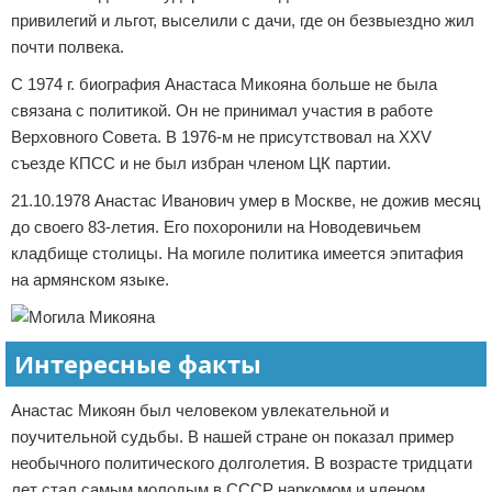
привилегий и льгот, выселили с дачи, где он безвыездно жил
почти полвека.
С 1974 г. биография Анастаса Микояна больше не была
связана с политикой. Он не принимал участия в работе
Верховного Совета. В 1976-м не присутствовал на XXV
съезде КПСС и не был избран членом ЦК партии.
21.10.1978 Анастас Иванович умер в Москве, не дожив месяц
до своего 83-летия. Его похоронили на Новодевичьем
кладбище столицы. На могиле политика имеется эпитафия
на армянском языке.
Интересные факты
Анастас Микоян был человеком увлекательной и
поучительной судьбы. В нашей стране он показал пример
необычного политического долголетия. В возрасте тридцати
лет стал самым молодым в СССР наркомом и членом