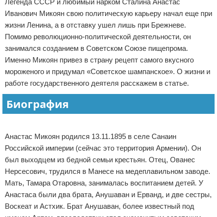
Легенда СССР и любимый нарком Сталина Анастас
Отказ от ответственности
Иванович Микоян свою политическую карьеру начал еще при
жизни Ленина, а в отставку ушел лишь при Брежневе.
Помимо революционно-политической деятельности, он
занимался созданием в Советском Союзе пищепрома.
Именно Микоян привез в страну рецепт самого вкусного
мороженого и придумал «Советское шампанское». О жизни и
работе государственного деятеля расскажем в статье.
Биография
Реклама
Анастас Микоян родился 13.11.1895 в селе Санаин
Российской империи (сейчас это территория Армении). Он
был выходцем из бедной семьи крестьян. Отец, Ованес
Нерсесович, трудился в Манесе на медеплавильном заводе.
Мать, Тамара Отаровна, занималась воспитанием детей. У
Анастаса были два брата, Анушаван и Ерванд, и две сестры,
Воскеат и Астхик. Брат Анушаван, более известный под