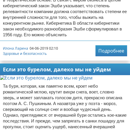
кибернетический закон Эшби указывает, что степень
релевантности компании должна соответствовать степени ее
внутренней сложности для того, чтобы выжить на
конкурентном рынке. Кибернетика В области кибернетики
закон необходимого разнообразия Эшби сформулировал в
1956 году. Его можно объяснить
Илона Ларина
04-06-2019 02:10
Подробнее
Здоровье и безопасность
Если это бурелом, далеко мы не уйдем
Та буря, которая, как памятно всем, кроет небо
романтической мглою, крутит вихри снега, воет, словно
зверь, и может заплакать голосом дитя, прекрасно описана
поэтом А. С. Пушкиным. А назавтра уже у поэта - мороз,
сверкающий на солнце снег и вообще чудесный день.
Однако, приглядимся: от вчерашней бури остались кое-какие
последствия. И прежде, чем запрягать в санки лошадку для
прогулки, стоит оценить ущерб, нанесенный вчерашней