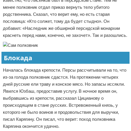
известно, что Лисенков был в персидском стане. Тем не
менее полковник отдал приказ вернуть тело убитого
родственника. Сказал, что верит ему, но есть старая
пословица: «Кто солжет, тому да будет стыдно». Он
добавил: «Наследник же обширной персидской монархии
краснеть перед нами, конечно, не захочет». Так и разошлись.
Блокада
Началась блокада крепости. Персы рассчитывали на то, что
из-за голода полковник сдастся. На протяжении четырех
дней русские ели траву и конское мясо. Но запасы иссякли.
Явился Юзбаш, предоставив услугу. В ночное время он,
выбравшись из крепости, рассказал Цицианову о
происходящем в стане русских. Встревоженный князь, у
которого не было воинов и продовольствия для выручки,
писал Карягину. Он писал, что верит: поход полковника
Карягина окончится удачно.