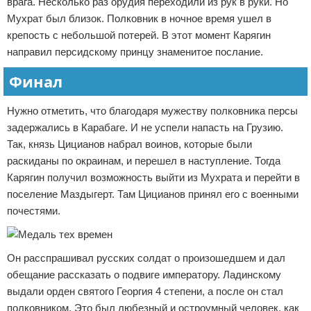
врага. Несколько раз орудия переходили из рук в руки. Но
Мухрат был близок. Полковник в ночное время ушел в
крепость с небольшой потерей. В этот момент Карягин
направил персидскому принцу знаменитое послание.
Финал
Нужно отметить, что благодаря мужеству полковника персы
задержались в Карабаге. И не успели напасть на Грузию.
Так, князь Цицианов набрал воинов, которые были
раскиданы по окраинам, и перешел в наступление. Тогда
Карягин получил возможность выйти из Мухрата и перейти в
поселение Маздыгерт. Там Цицианов принял его с военными
почестями.
Он расспрашивал русских солдат о произошедшем и дал
обещание рассказать о подвиге императору. Ладинскому
выдали орден святого Георгия 4 степени, а после он стал
полковником. Это был любезный и остроумный человек, как