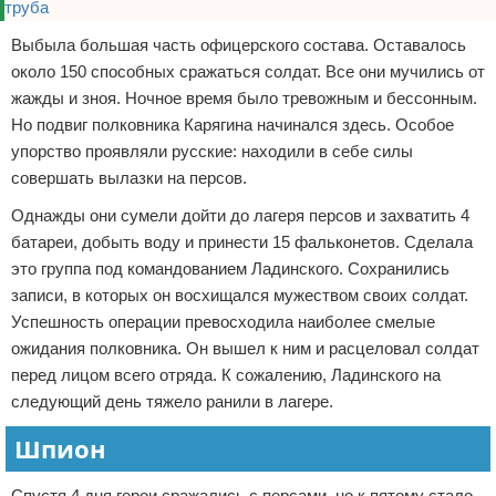
Выбыла большая часть офицерского состава. Оставалось
около 150 способных сражаться солдат. Все они мучились от
жажды и зноя. Ночное время было тревожным и бессонным.
Но подвиг полковника Карягина начинался здесь. Особое
упорство проявляли русские: находили в себе силы
совершать вылазки на персов.
Однажды они сумели дойти до лагеря персов и захватить 4
батареи, добыть воду и принести 15 фальконетов. Сделала
это группа под командованием Ладинского. Сохранились
записи, в которых он восхищался мужеством своих солдат.
Успешность операции превосходила наиболее смелые
ожидания полковника. Он вышел к ним и расцеловал солдат
перед лицом всего отряда. К сожалению, Ладинского на
следующий день тяжело ранили в лагере.
Шпион
Спустя 4 дня герои сражались с персами, но к пятому стало