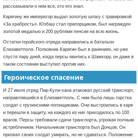
рассказывали о нем все, кто его знал.
Карягину же император выдал золотую шпагу с гравировкой
«За храбрость». Юзбаш стал прапорщиком, был награжден
золотой медалью и 200 рублями пенсии на всю жизнь.
Остатки геройского отряда направились в батальон
Елизаветполя. Полковник Карягин был в ранениях, но уже
спустя пару дней, когда персы явились к Шамхору, он даже в
таком состоянии выступил против них.
Героическое спасение
И 27 июля отряд Пир-Кули-хана атаковал русский транспорт,
направлявшийся в Елизаветполь. С ним была лишь горстка
солдат с грузинскими погонщиками. Они выстроились в каре
и перешли в защиту, на каждого из них приходилось по 100
врагов. Персы требовали сдачи транспорта, угрожая полным
истреблением. Начальником транспорта был Донцов. Он
призвал своих солдат умирать, но не сдаваться. Положение