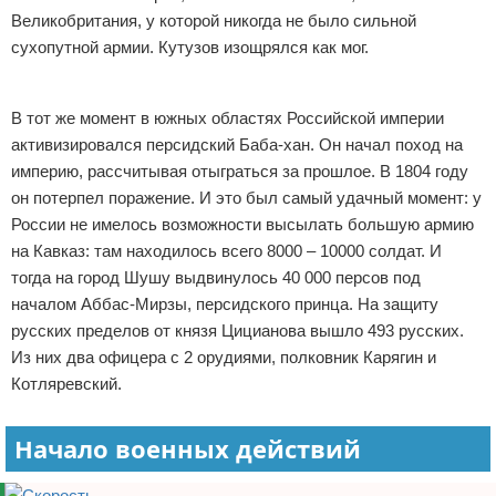
Великобритания, у которой никогда не было сильной
сухопутной армии. Кутузов изощрялся как мог.
Реклама
В тот же момент в южных областях Российской империи
активизировался персидский Баба-хан. Он начал поход на
империю, рассчитывая отыграться за прошлое. В 1804 году
он потерпел поражение. И это был самый удачный момент: у
России не имелось возможности высылать большую армию
на Кавказ: там находилось всего 8000 – 10000 солдат. И
тогда на город Шушу выдвинулось 40 000 персов под
началом Аббас-Мирзы, персидского принца. На защиту
русских пределов от князя Цицианова вышло 493 русских.
Из них два офицера с 2 орудиями, полковник Карягин и
Котляревский.
Начало военных действий