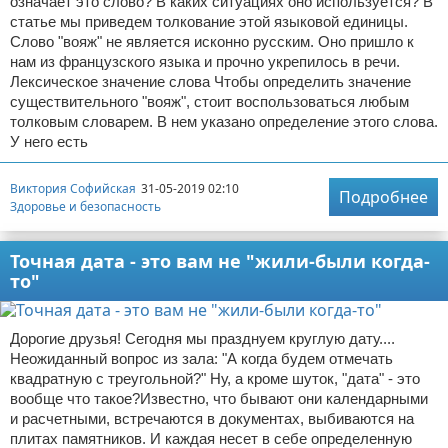
означает это слово? В каких ситуациях оно используется? В
статье мы приведем толкование этой языковой единицы.
Слово "вояж" не является исконно русским. Оно пришло к
нам из французского языка и прочно укрепилось в речи.
Лексическое значение слова Чтобы определить значение
существительного "вояж", стоит воспользоваться любым
толковым словарем. В нем указано определение этого слова.
У него есть
Виктория Софийская
31-05-2019 02:10
Подробнее
Здоровье и безопасность
Точная дата - это вам не "жили-были когда-
то"
Дорогие друзья! Сегодня мы празднуем круглую дату....
Неожиданный вопрос из зала: "А когда будем отмечать
квадратную с треугольной?" Ну, а кроме шуток, "дата" - это
вообще что такое?Известно, что бывают они календарными
и расчетными, встречаются в документах, выбиваются на
плитах памятников. И каждая несет в себе определенную