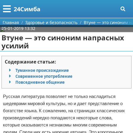
Меню
X
24Симба
Главная
Главная
Здоровье и безопасность
Втуне — это синоним н
25-01-2019 13:32
Категории
Втуне — это синоним напрасных
усилий
Поиск
Государство и право
О проекте
Причинение вреда
Содержание статьи:
Туманное происхождение
Контакты
Иммиграция
Современное употребление
Повседневное общение
Сотрудничество
Здоровье и безопасность
Русская литература позволяет не только насладиться
Размещение рекламы
Авторские права
шедеврами мировой культуры, но и дает представление о
богатстве языка. К сожалению, на страницах классических
Для правообладателей
произведений нередко попадаются некоторые слова,
которые оказываются незнакомы многим современным
Условия предоставления информации
людям. Среди них есть наречие «втуне». Это коротенькое