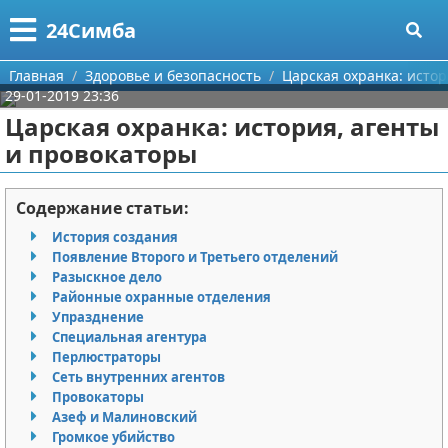
Меню
X
24Симба
Главная
Главная
Здоровье и безопасность
Царская охранка: исто
29-01-2019 23:36
Категории
Царская охранка: история, агенты
и провокаторы
Поиск
Государство и право
О проекте
Причинение вреда
Содержание статьи:
История создания
Контакты
Иммиграция
Появление Второго и Третьего отделений
Разыскное дело
Сотрудничество
Здоровье и безопасность
Районные охранные отделения
Упразднение
Размещение рекламы
Авторские права
Специальная агентура
Перлюстраторы
Сеть внутренних агентов
Для правообладателей
Провокаторы
Азеф и Малиновский
Условия предоставления информации
Громкое убийство