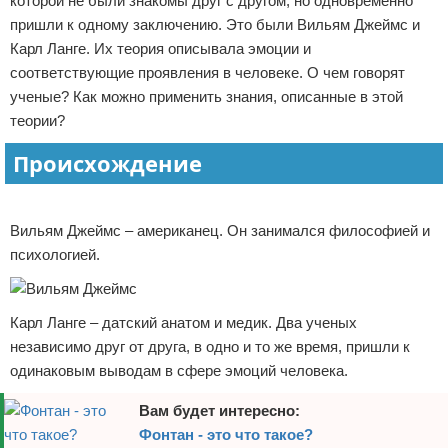
которой не были знакомы друг с другом, но одновременно
Отказ от ответственности
пришли к одному заключению. Это были Вильям Джеймс и
Карл Ланге. Их теория описывала эмоции и
соответствующие проявления в человеке. О чем говорят
ученые? Как можно применить знания, описанные в этой
теории?
Происхождение
Реклама
Вильям Джеймс – американец. Он занимался философией и
психологией.
Карл Ланге – датский анатом и медик. Два ученых
независимо друг от друга, в одно и то же время, пришли к
одинаковым выводам в сфере эмоций человека.
Вам будет интересно:
Фонтан - это что такое?