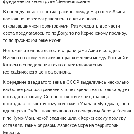
фундаментальном труде "Землеописание".
В последующие столетия границы между Европой и Азией
постоянно пересматривались в связи с вновь
открывавшимися территориями. Размежевать две части
света предлагалось то по Дону, то по Керченскому проливу,
то по грузинской реке Риони.
Нет окончательной ясности с границами Азии и сегодня.
Именно поэтому и возникают расхождения между Россией и
Китаем в определении точного местоположения
географического центра региона.
К середине двадцатого века в СССР выделились несколько
наиболее распространенных точек зрения на то, как следует
проводить границу. Согласно одной из них, граница
проходила по восточному подножию Урала и Мугоджар, шла
вдоль реки Эмбы, поворачивала по северному берегу Каспия
и по Кумо-Манычской впадине шла к Керченскому проливу,
оставляя, таким образом, Азовское море на территории
Европы.