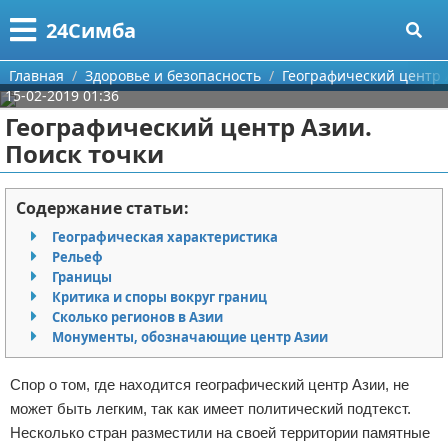
Меню
X
24Симба
Главная
Главная
Здоровье и безопасность
Географический центр 
15-02-2019 01:36
Категории
Географический центр Азии.
Поиск точки
Поиск
Государство и право
О проекте
Причинение вреда
Содержание статьи:
Географическая характеристика
Контакты
Иммиграция
Рельеф
Границы
Сотрудничество
Здоровье и безопасность
Критика и споры вокруг границ
Сколько регионов в Азии
Размещение рекламы
Авторские права
Монументы, обозначающие центр Азии
Для правообладателей
Спор о том, где находится географический центр Азии, не
может быть легким, так как имеет политический подтекст.
Условия предоставления информации
Несколько стран разместили на своей территории памятные