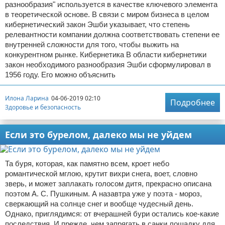
разнообразия" используется в качестве ключевого элемента
в теоретической основе. В связи с миром бизнеса в целом
кибернетический закон Эшби указывает, что степень
релевантности компании должна соответствовать степени ее
внутренней сложности для того, чтобы выжить на
конкурентном рынке. Кибернетика В области кибернетики
закон необходимого разнообразия Эшби сформулировал в
1956 году. Его можно объяснить
Илона Ларина
04-06-2019 02:10
Подробнее
Здоровье и безопасность
Если это бурелом, далеко мы не уйдем
Та буря, которая, как памятно всем, кроет небо
романтической мглою, крутит вихри снега, воет, словно
зверь, и может заплакать голосом дитя, прекрасно описана
поэтом А. С. Пушкиным. А назавтра уже у поэта - мороз,
сверкающий на солнце снег и вообще чудесный день.
Однако, приглядимся: от вчерашней бури остались кое-какие
последствия. И прежде, чем запрягать в санки лошадку для