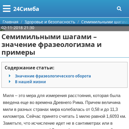
Меню
X
24Симба
Главная
Главная
Здоровье и безопасность
Семимильными шагами 
02-11-2018 21:30
Категории
Семимильными шагами –
значение фразеологизма и
Поиск
Государство и право
примеры
О проекте
Причинение вреда
Содержание статьи:
Контакты
Иммиграция
Значение фразеологического оборота
В нашей жизни
Сотрудничество
Здоровье и безопасность
Миля – это мера для измерения расстояния, которая была
Размещение рекламы
Авторские права
введена еще во времена Древнего Рима. Причем величина
мили в разных странах мира колебалась от 0,58 и до 11,3
Для правообладателей
километра. Сейчас принято считать 1 милю равной 1,6093 км.
Условия предоставления информации
Заметьте, что исчисление идет не в сантиметрах или в