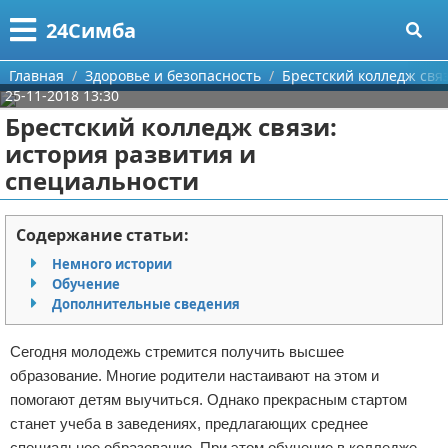
Меню
X
24Симба
Главная
Главная
Здоровье и безопасность
Брестский колледж свя
25-11-2018 13:30
Категории
Брестский колледж связи:
история развития и
Поиск
Государство и право
специальности
О проекте
Причинение вреда
Содержание статьи:
Контакты
Иммиграция
Немного истории
Обучение
Сотрудничество
Здоровье и безопасность
Дополнительные сведения
Размещение рекламы
Авторские права
Сегодня молодежь стремится получить высшее
образование. Многие родители настаивают на этом и
Для правообладателей
помогают детям выучиться. Однако прекрасным стартом
станет учеба в заведениях, предлагающих среднее
Условия предоставления информации
специальное образование. При этом обучение в колледже