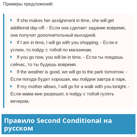
Примеры предложений:
If she makes her assignment in time, she will get
additional day-off. - Если она сделает задание вовремя,
она получит дополнительный выходной.
If I am in time, I will go with you shopping. - Если я
успею, то пойду с тобой по магазинам.
If you go now, you will be in time. - Если ты поедешь
сейчас, то ты будешь вовремя.
If the weather is good, we will go to the park tomorrow. -
Если погода будет хорошая, мы пойдем завтра в парк.
If my mother allows, I will go for a walk with you tonight. -
Если мама мне разрешит, я пойду с тобой гулять
вечером.
Правило Second Conditional на
русском