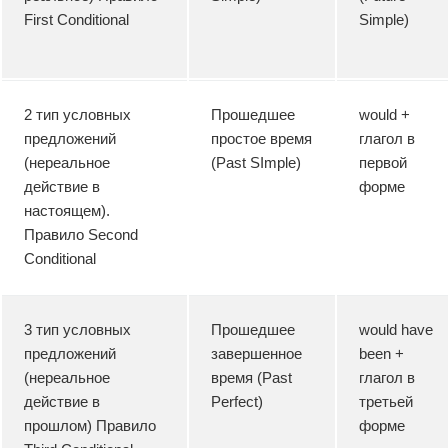
First Conditional
Simple)
2 тип условных
Прошедшее
would +
предложений
простое время
глагол в
(нереальное
(Past SImple)
первой
действие в
форме
настоящем).
Правило Second
Conditional
3 тип условных
Прошедшее
would have
предложений
завершенное
been +
(нереальное
время (Past
глагол в
действие в
Perfect)
третьей
прошлом) Правило
форме