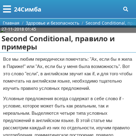
Меню
X
24Симба
Главная
Главная
Здоровье и безопасность
Second Conditional, пр
27-11-2018 01:45
Категории
Second Conditional, правило и
примеры
Поиск
Государство и право
Все мы любим периодически помечтать: "Ах, если бы я жила
О проекте
Причинение вреда
в Париже!" или "Ах, если бы у меня была возможность". Вот
это слово "если", в английском звучит как if, и для того чтобы
Контакты
Иммиграция
помечтать на английском языке, необходимо тщательно
изучить правило условных предложений.
Сотрудничество
Здоровье и безопасность
Условные предложения всегда содержат в себе слово if -
Размещение рекламы
Авторские права
условие, которое может быть как реальным, так и
нереальным. Выделяются четыре типа условных
Для правообладателей
предложений в английском языке. В этой статье мы
рассмотрим каждый из них по отдельности, изучим правило
Условия предоставления информации
употребления, грамматическое построение, правило