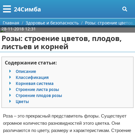
Меню
X
24Симба
Главная
Главная
Здоровье и безопасность
Розы: строение цветов,
28-11-2018 12:31
Категории
Розы: строение цветов, плодов,
листьев и корней
Поиск
Государство и право
О проекте
Причинение вреда
Содержание статьи:
Описание
Контакты
Иммиграция
Классификация
Корневая система
Сотрудничество
Здоровье и безопасность
Строение листа розы
Строение плодов розы
Размещение рекламы
Авторские права
Цветы
Для правообладателей
Роза – это прекрасный представитель флоры. Существует
огромное количество разновидностей этого цветка. Они
Условия предоставления информации
различаются по цвету, размеру и характеристикам. Строение