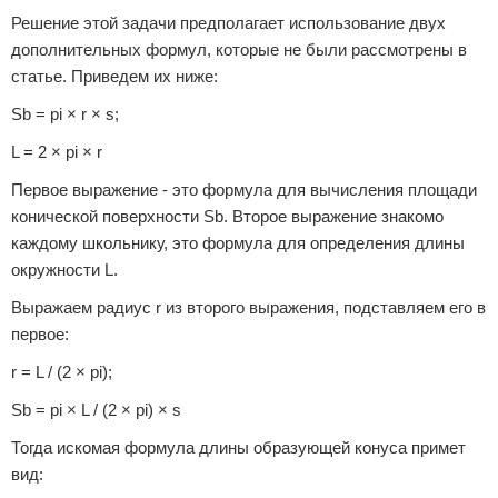
Решение этой задачи предполагает использование двух
дополнительных формул, которые не были рассмотрены в
статье. Приведем их ниже:
Sb = pi × r × s;
L = 2 × pi × r
Первое выражение - это формула для вычисления площади
конической поверхности Sb. Второе выражение знакомо
каждому школьнику, это формула для определения длины
окружности L.
Выражаем радиус r из второго выражения, подставляем его в
первое:
r = L / (2 × pi);
Sb = pi × L / (2 × pi) × s
Тогда искомая формула длины образующей конуса примет
вид: