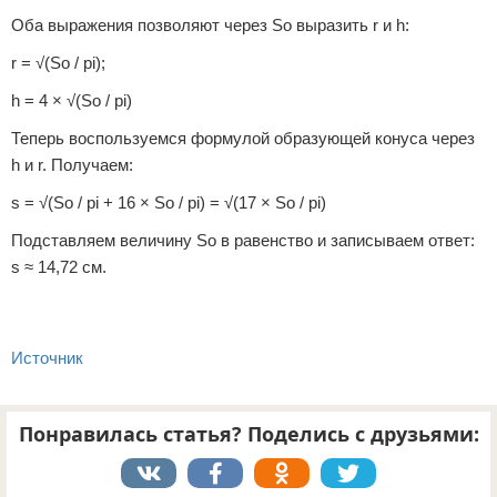
Оба выражения позволяют через So выразить r и h:
r = √(So / pi);
h = 4 × √(So / pi)
Теперь воспользуемся формулой образующей конуса через
h и r. Получаем:
s = √(So / pi + 16 × So / pi) = √(17 × So / pi)
Подставляем величину So в равенство и записываем ответ:
s ≈ 14,72 см.
Источник
Понравилась статья? Поделись с друзьями: