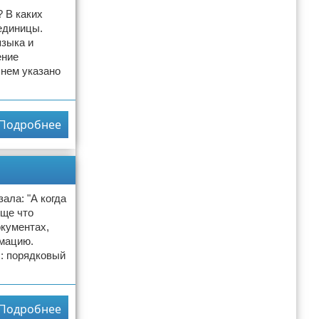
? В каких
единицы.
языка и
ение
 нем указано
Подробнее
ала: "А когда
бще что
окументах,
рмацию.
х: порядковый
Подробнее