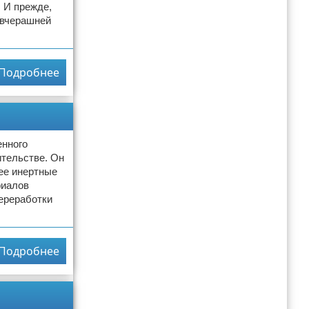
. И прежде,
 вчерашней
Подробнее
енного
тельстве. Он
ее инертные
риалов
ереработки
Подробнее