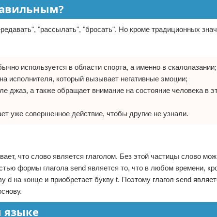
правильным?
передавать", "рассылать", "бросать". Но кроме традиционных зна
бычно используется в области спорта, а именно в скалолазании;
 на исполнителя, который вызывает негативные эмоции;
е джаз, а также обращает внимание на состояние человека в э
ает уже совершенное действие, чтобы другие не узнали.
вает, что слово является глаголом. Без этой частицы слово мо
стью формы глагола send является то, что в любом времени, кр
у d на конце и приобретает букву t. Поэтому глагол send являе
основу.
м языке