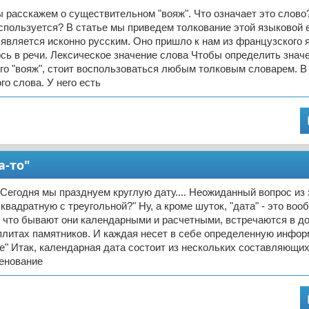
ы расскажем о существительном "вояж". Что означает это слово
спользуется? В статье мы приведем толкование этой языковой 
 является исконно русским. Оно пришло к нам из французского 
сь в речи. Лексическое значение слова Чтобы определить знач
о "вояж", стоит воспользоваться любым толковым словарем. В
го слова. У него есть
а-то"
 Сегодня мы празднуем круглую дату.... Неожиданный вопрос из з
квадратную с треугольной?" Ну, а кроме шуток, "дата" - это воо
 что бывают они календарными и расчетными, встречаются в д
плитах памятников. И каждая несет в себе определенную инфо
е" Итак, календарная дата состоит из нескольких составляющи
менование