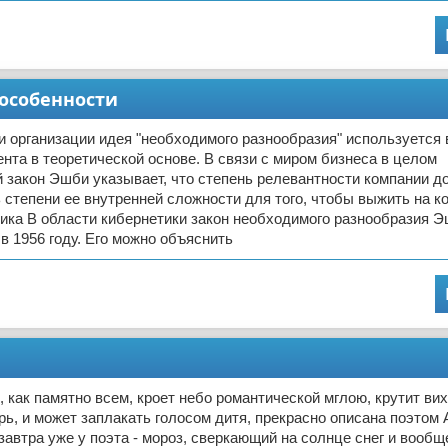
 особенности
и организации идея "необходимого разнообразия" используется 
нта в теоретической основе. В связи с миром бизнеса в целом
 закон Эшби указывает, что степень релевантности компании д
 степени ее внутренней сложности для того, чтобы выжить на к
ика В области кибернетики закон необходимого разнообразия 
 1956 году. Его можно объяснить
, как памятно всем, кроет небо романтической мглою, крутит вих
ерь, и может заплакать голосом дитя, прекрасно описана поэтом А
автра уже у поэта - мороз, сверкающий на солнце снег и вооб