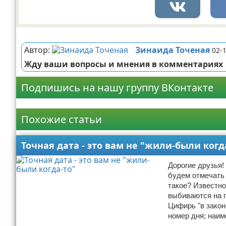
Реклама
Автор:
Зинаида Точеная
02-
Жду ваши вопросы и мнения в комментариях
Подпишись на нашу группу ВКонтакте
Реклама
Похожие статьи
Точная дата - это вам не "жили-были когд
Дорогие друзья!
будем отмечать 
такое? Известно
выбиваются на 
Цифирь "в закон
номер дня; наи