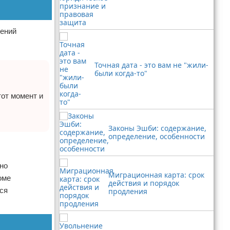
чений
Точная дата - это вам не "жили-
были когда-то"
тот момент и
Законы Эшби: содержание,
определение, особенности
жно
Миграционная карта: срок
оме
действия и порядок
тся
продления