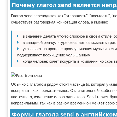
Почему глагол send является не
Глагол send переводится как "отправлять", "посылать", "
существует разговорная коннотация слова, а именно:
в значении делать что-то сложное в своем стиле, о
в западной рэп-культуре означает записывать трек
указывает на процесс прослушивания музыки в стил
подчеркивает восхищение услышанным;
когда человек хочет покурить в компании, но скрыв
Обычно с глаголом рядом стоит частица to, которая указы
воспринять как прилагательное. Отличительной особенно
настоящего, изменение слова одинаково. Send теряет букв
неправильным, так как в разном времени он меняет свою 
Формы глагола send в английско