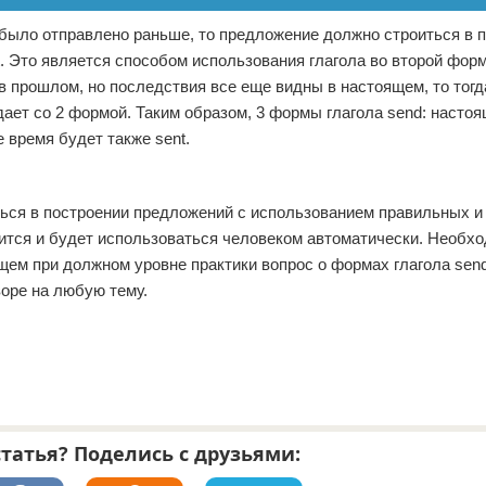
то было отправлено раньше, то предложение должно строиться в
. Это является способом использования глагола во второй фор
в прошлом, но последствия все еще видны в настоящем, то тогд
дает со 2 формой. Таким образом, 3 формы глагола send: настоя
 время будет также sent.
ться в построении предложений с использованием правильных и
ится и будет использоваться человеком автоматически. Необх
щем при должном уровне практики вопрос о формах глагола sen
воре на любую тему.
татья? Поделись с друзьями: