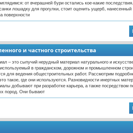
риглядимся: от вчерашней бури остались кое-какие последствия
 санки лошадку для прогулки, стоит оценить ущерб, нанесенный
на поверхности
енного и частного строительства
ал – это сыпучий нерудный материал натурального и искусств
 используемый в гражданском, дорожном и промышленном строи
тся для ведения общестроительных работ. Рассмотрим подробн
это такое, где они используются. Разновидности инертных мате
иалы добывают при разработке карьера, а также посредством п
ых пород. Они бывают