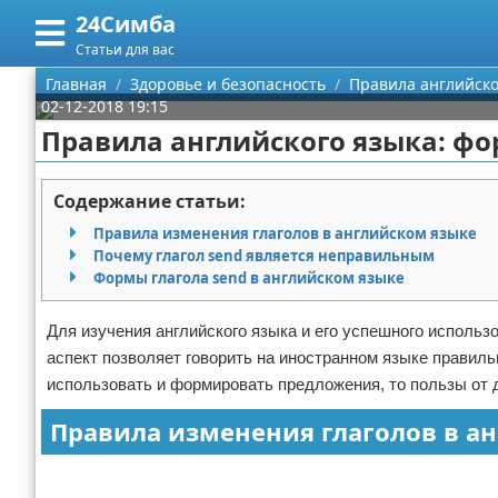
24Симба
Меню
X
Статьи для вас
Главная
Главная
Здоровье и безопасность
Правила английско
02-12-2018 19:15
Категории
Правила английского языка: фо
Поиск
Государство и право
Содержание статьи:
О проекте
Причинение вреда
Правила изменения глаголов в английском языке
Почему глагол send является неправильным
Контакты
Иммиграция
Формы глагола send в английском языке
Сотрудничество
Здоровье и безопасность
Для изучения английского языка и его успешного исполь
аспект позволяет говорить на иностранном языке правильн
Размещение рекламы
Авторские права
использовать и формировать предложения, то пользы от 
Правила изменения глаголов в а
Для правообладателей
Реклама
Условия предоставления информации