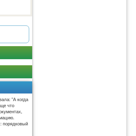
ала: "А когда
бще что
окументах,
рмацию.
х: порядковый