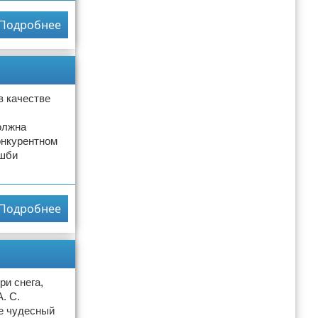
Подробнее
в качестве
олжна
онкурентном
Эшби
Подробнее
ри снега,
. С.
ще чудесный