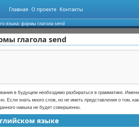
Главная
О проекте
Контакты
го языка: формы глагола send
рмы глагола send
зования в будущем необходимо разбираться в грамматике. Имен
о. Если знать много слов, но не иметь представления о том, как
данного навыка не будет совершенно.
нглийском языке