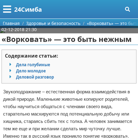
Меню
X
24Симба
Главная
Главная
Здоровье и безопасность
«Ворковать» — это бы
02-12-2018 21:30
Категории
«Ворковать» — это быть нежным
Поиск
Государство и право
Содержание статьи:
О проекте
Причинение вреда
Дела голубиные
Дело молодое
Контакты
Иммиграция
Деловой разговор
Сотрудничество
Здоровье и безопасность
Звукоподражание – естественная форма взаимодействия в
дикой природе. Маленькие животные копируют родителей,
Размещение рекламы
Авторские права
чтобы научиться общаться с членами своего вида,
старательно маскируются под потенциальную добычу или
Для правообладателей
хищника, стараясь сбить тех с толка. А человек занимается
тем же еще и при желании сделать мир чуточку лучше.
Условия предоставления информации
Именно так в русский язык проникло понятие «ворковать».