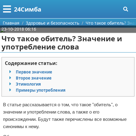
Меню
X
24Симба
Главная
Главная
Здоровье и безопасность
Что такое обитель? Зн
23-10-2018 06:16
Категории
Что такое обитель? Значение и
употребление слова
Поиск
Государство и право
О проекте
Причинение вреда
Содержание статьи:
Первое значение
Контакты
Иммиграция
Второе значение
Этимология
Сотрудничество
Здоровье и безопасность
Примеры употребления
Размещение рекламы
Авторские права
В статье рассказывается о том, что такое "обитель", о
значении и употреблении слова, а также о его
Для правообладателей
происхождении. Будут также перечислены все возможные
синонимы к нему.
Условия предоставления информации