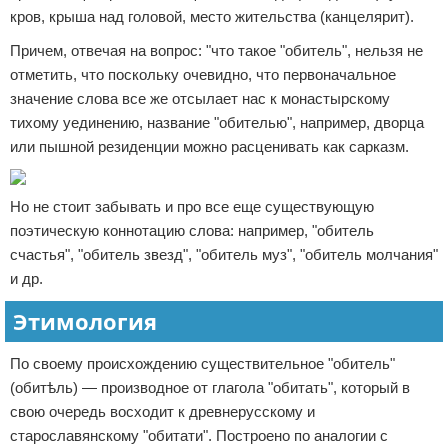
кров, крыша над головой, место жительства (канцелярит).
Причем, отвечая на вопрос: "что такое "обитель", нельзя не
отметить, что поскольку очевидно, что первоначальное
значение слова все же отсылает нас к монастырскому
тихому уединению, название "обителью", например, дворца
или пышной резиденции можно расценивать как сарказм.
Но не стоит забывать и про все еще существующую
поэтическую коннотацию слова: например, "обитель
счастья", "обитель звезд", "обитель муз", "обитель молчания"
и др.
Этимология
По своему происхождению существительное "обитель"
(обитѣль) — производное от глагола "обитать", который в
свою очередь восходит к древнерусскому и
старославянскому "обитати". Построено по аналогии с