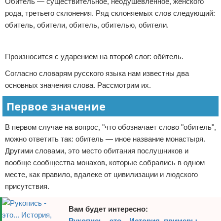
Обитель — существительное, неодушевленное, женского
Отказ от ответственности
рода, третьего склонения. Ряд склоняемых слов следующий:
обитель, обители, обитель, обителью, обители.
Реклама
Произносится с ударением на второй слог: оби́тель.
Согласно словарям русского языка нам известны два
основных значения слова. Рассмотрим их.
Первое значение
В первом случае на вопрос, "что обозначает слово "обитель",
можно ответить так: обитель — иное название монастыря.
Другими словами, это место обитания послушников и
вообще сообщества монахов, которые собрались в одном
месте, как правило, вдалеке от цивилизации и людского
присутствия.
Вам будет интересно:
Рукопись - это... История, примеры