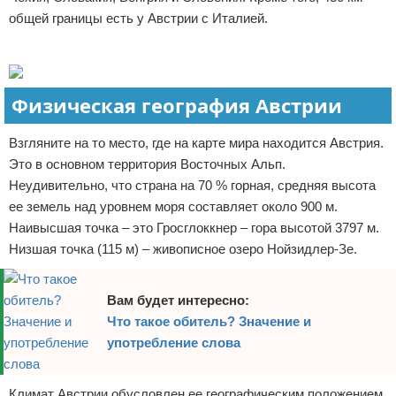
общей границы есть у Австрии с Италией.
Отказ от ответственности
Реклама
Физическая география Австрии
Взгляните на то место, где на карте мира находится Австрия.
Это в основном территория Восточных Альп.
Неудивительно, что страна на 70 % горная, средняя высота
ее земель над уровнем моря составляет около 900 м.
Наивысшая точка – это Гросглоккнер – гора высотой 3797 м.
Низшая точка (115 м) – живописное озеро Нойзидлер-Зе.
Вам будет интересно:
Что такое обитель? Значение и
употребление слова
Климат Австрии обусловлен ее географическим положением.