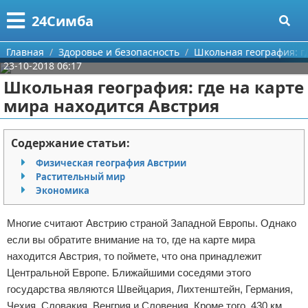
Меню
X
24Симба
Главная
Главная
Здоровье и безопасность
Школьная география: г
23-10-2018 06:17
Категории
Школьная география: где на карте
мира находится Австрия
Поиск
Государство и право
О проекте
Причинение вреда
Содержание статьи:
Физическая география Австрии
Контакты
Иммиграция
Растительный мир
Экономика
Сотрудничество
Здоровье и безопасность
Многие считают Австрию страной Западной Европы. Однако
Размещение рекламы
Авторские права
если вы обратите внимание на то, где на карте мира
находится Австрия, то поймете, что она принадлежит
Для правообладателей
Центральной Европе. Ближайшими соседями этого
государства являются Швейцария, Лихтенштейн, Германия,
Условия предоставления информации
Чехия, Словакия, Венгрия и Словения. Кроме того, 430 км