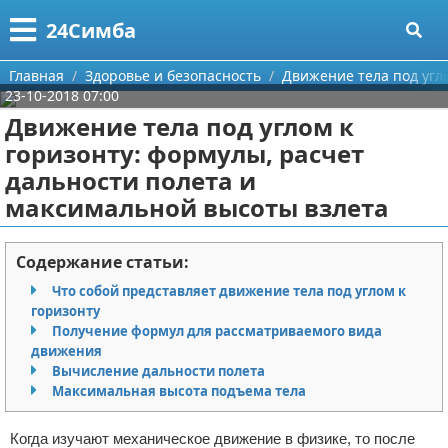
Меню
X
24Симба
Главная
Главная
Здоровье и безопасность
Движение тела под угл
23-10-2018 07:00
Категории
Движение тела под углом к
горизонту: формулы, расчет
Поиск
Государство и право
дальности полета и
максимальной высоты взлета
О проекте
Причинение вреда
Контакты
Иммиграция
Содержание статьи:
Что собой представляет движение тела под углом к
Сотрудничество
Здоровье и безопасность
горизонту
Получение формул для рассматриваемого вида
Размещение рекламы
Авторские права
движения
Вычисление дальности полета
Для правообладателей
Максимальная высота подъема тела
Условия предоставления информации
Когда изучают механическое движение в физике, то после