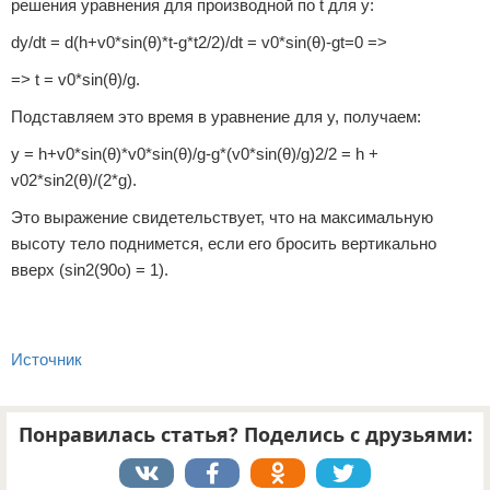
решения уравнения для производной по t для y:
dy/dt = d(h+v0*sin(θ)*t-g*t2/2)/dt = v0*sin(θ)-gt=0 =>
=> t = v0*sin(θ)/g.
Подставляем это время в уравнение для y, получаем:
y = h+v0*sin(θ)*v0*sin(θ)/g-g*(v0*sin(θ)/g)2/2 = h +
v02*sin2(θ)/(2*g).
Это выражение свидетельствует, что на максимальную
высоту тело поднимется, если его бросить вертикально
вверх (sin2(90o) = 1).
Источник
Понравилась статья? Поделись с друзьями: