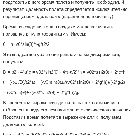
подставить в него время полета и получить необходимый
результат. Дальность полета определяется исключительно
перемещением вдоль оси x (параллельно горизонту).
Время нахождения тела в воздухе можно вычислить,
приравняв к нулю координату y. Имеем:
0 = h+v0*sin(θ)*t-g*t2/2
Это квадратное уравнение решаем через дискриминант,
получаем:
D = b2 - 4*a*c = v02*sin2(θ) - 4*(-g/2)*h = v02*sin2(θ) + 2*g*h,
t = (-b±√D)/(2*a) = (-v0*sin(θ)±√(v02*sin2(θ) + 2*g*h))/(-2*g/2) =
= (v0*sin(θ)+√(v02*sin2(θ) + 2*g*h))/g.
В последнем выражении один корень со знаком минуса
отброшен, в виду его незначительного физического значения.
Подставив время полета t в выражение для x, получаем
дальность полета l:
l = x = v0*cos(θ)*(v0*sin(θ)+√(v02*sin2(θ) + 2*g*h))/g.