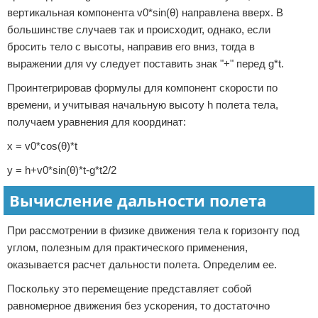
вертикальная компонента v0*sin(θ) направлена вверх. В
большинстве случаев так и происходит, однако, если
бросить тело с высоты, направив его вниз, тогда в
выражении для vy следует поставить знак "+" перед g*t.
Проинтегрировав формулы для компонент скорости по
времени, и учитывая начальную высоту h полета тела,
получаем уравнения для координат:
x = v0*cos(θ)*t
y = h+v0*sin(θ)*t-g*t2/2
Вычисление дальности полета
При рассмотрении в физике движения тела к горизонту под
углом, полезным для практического применения,
оказывается расчет дальности полета. Определим ее.
Поскольку это перемещение представляет собой
равномерное движения без ускорения, то достаточно