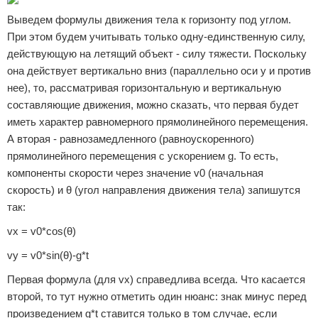
Выведем формулы движения тела к горизонту под углом.
При этом будем учитывать только одну-единственную силу,
действующую на летящий объект - силу тяжести. Поскольку
она действует вертикально вниз (параллельно оси y и против
нее), то, рассматривая горизонтальную и вертикальную
составляющие движения, можно сказать, что первая будет
иметь характер равномерного прямолинейного перемещения.
А вторая - равнозамедленного (равноускоренного)
прямолинейного перемещения с ускорением g. То есть,
компоненты скорости через значение v0 (начальная
скорость) и θ (угол направления движения тела) запишутся
так:
vx = v0*cos(θ)
vy = v0*sin(θ)-g*t
Первая формула (для vx) справедлива всегда. Что касается
второй, то тут нужно отметить один нюанс: знак минус перед
произведением g*t ставится только в том случае, если