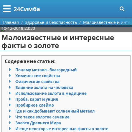
Меню
X
24Симба
Главная
Главная
Здоровье и безопасность
Малоизвестные и интер
10-12-2018 23:30
Категории
Малоизвестные и интересные
факты о золоте
Поиск
Государство и право
О проекте
Причинение вреда
Содержание статьи:
Почему металл - благородный
Контакты
Иммиграция
Химические свойства
Физические свойства
Сотрудничество
Здоровье и безопасность
Влияние золота на человека
Использование золота в медицине
Размещение рекламы
Авторские права
Проба, карат и унция
Пробирное клеймо
Где и как добывают солнечный металл
Для правообладателей
Что такое золотое сечение
Золото Древнего Мира
Условия предоставления информации
И еще некоторые интересные факты о золоте