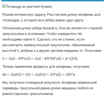
Решим интересную задачу. Рассчитаем длину апофемы для
тетраэдра, у которого все ребра равны друг другу.
Обозначим длину ребра буквой a. Она же является стороной
треугольника в основании. Чтобы определить hb,
необходимо найти h. Сделать это не сложно, если
рассмотреть прямоугольный треугольник, образованный
высотой h, ребром a и двумя третями медианы m. Получаем:
h = √(a2 - 4/9*m2) = √(a2 - 4/9*3/4*a2) = a*√(2/3)
Теперь применяем формулу для апофемы, получаем:
hb = √(a2/12 + h2) = √(a2/12 + 2/3*a2) = √3/2*a
Мы получили очевидный результат. Апофема правильной
пирамиды треугольной равна длине медианы любого из
равносторонних треугольников.