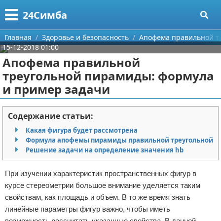
Меню
X
24Симба
Главная
Главная
Здоровье и безопасность
Апофема правильной т
15-12-2018 01:00
Категории
Апофема правильной
треугольной пирамиды: формула
Поиск
Государство и право
и пример задачи
О проекте
Причинение вреда
Содержание статьи:
Контакты
Иммиграция
Какая фигура будет рассмотрена
Формула апофемы пирамиды правильной треугольной
Сотрудничество
Здоровье и безопасность
Решение задачи на определение значения hb
Размещение рекламы
Авторские права
При изучении характеристик пространственных фигур в
курсе стереометрии большое внимание уделяется таким
Для правообладателей
свойствам, как площадь и объем. В то же время знать
линейные параметры фигур важно, чтобы иметь
Условия предоставления информации
возможность рассчитать указанные свойства. В данной