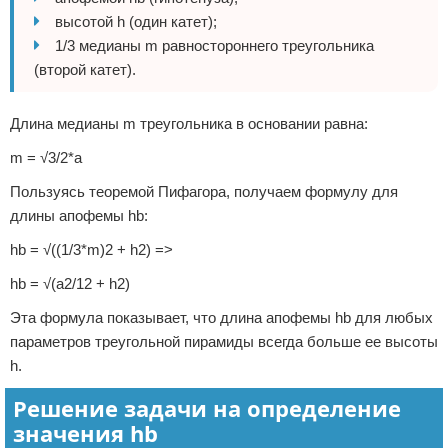
высотой h (один катет);
1/3 медианы m равностороннего треугольника
(второй катет).
Длина медианы m треугольника в основании равна:
m = √3/2*a
Пользуясь теоремой Пифагора, получаем формулу для
длины апофемы hb:
hb = √((1/3*m)2 + h2) =>
hb = √(a2/12 + h2)
Эта формула показывает, что длина апофемы hb для любых
параметров треугольной пирамиды всегда больше ее высоты
h.
Решение задачи на определение
значения hb