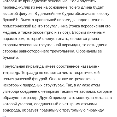
которая не принадлежит основанию. Если опустить
перпендикуляр из нее на основание, то его длина будет
высотой фигуры. В дальнейшем будем обозначать высоту
буквой h. Высота правильной пирамиды падает точно в
геометрический центр треугольника (точка пересечения его
медиан, а также биссектрис и высот). Вторым линейным
параметром, который следует знать, является длина
стороны основания треугольной пирамиды, то есть длина
стороны равностороннего треугольника. Обозначим ее
буквой a.
Треугольная пирамида имеет собственное название -
тетраэдр. Тетраэдр не является чисто теоретической
геометрической фигурой. Она также встречается в
некоторых природных структурах. Так, в алмазе атом
углерода соединен с четырьмя такими же атомами, которые
образуют тетраэдр. Другой пример - это молекула метана, в
которой углерод, соединенный с четырьмя атомами
водорода, образует правильную треугольную пирамиду.