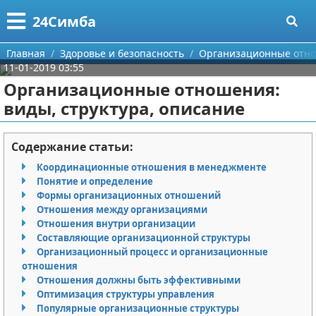
Меню
X
24Симба
Главная
Главная
Здоровье и безопасность
Организационные отнош
11-01-2019 03:55
Категории
Организационные отношения:
виды, структура, описание
Поиск
Государство и право
О проекте
Причинение вреда
Содержание статьи:
Координационные отношения в менеджменте
Контакты
Иммиграция
Понятие и определение
Формы организационных отношений
Сотрудничество
Здоровье и безопасность
Отношения между организациями
Отношения внутри организации
Размещение рекламы
Авторские права
Составляющие организационной структуры
Организационный процесс и организационные
отношения
Для правообладателей
Отношения должны быть эффективными
Оптимизация структуры управления
Условия предоставления информации
Популярные организационные структуры