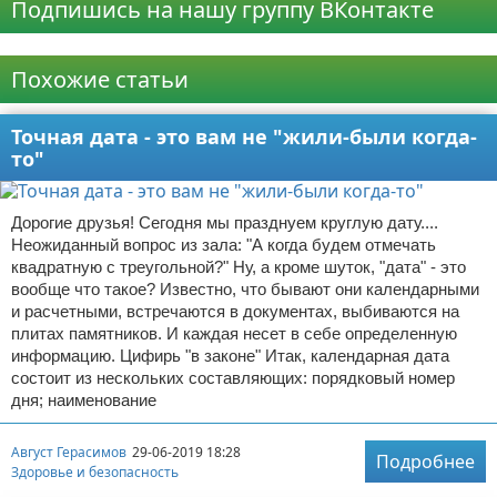
Подпишись на нашу группу ВКонтакте
Реклама
Похожие статьи
Точная дата - это вам не "жили-были когда-
то"
Дорогие друзья! Сегодня мы празднуем круглую дату....
Неожиданный вопрос из зала: "А когда будем отмечать
квадратную с треугольной?" Ну, а кроме шуток, "дата" - это
вообще что такое? Известно, что бывают они календарными
и расчетными, встречаются в документах, выбиваются на
плитах памятников. И каждая несет в себе определенную
информацию. Цифирь "в законе" Итак, календарная дата
состоит из нескольких составляющих: порядковый номер
дня; наименование
Август Герасимов
29-06-2019 18:28
Подробнее
Здоровье и безопасность