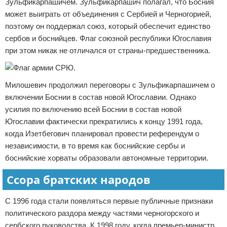
Зульфикарпашичем. Зульфикарпашич полагал, что Босния
может выиграть от объединения с Сербией и Черногорией,
поэтому он поддержал союз, который обеспечит единство
сербов и боснийцев. Флаг союзной республики Югославия
при этом никак не отличался от страны-предшественника.
Милошевич продолжил переговоры с Зульфикарпашичем о
включении Боснии в состав новой Югославии. Однако
усилия по включению всей Боснии в состав новой
Югославии фактически прекратились к концу 1991 года,
когда Изетбегович планировал провести референдум о
независимости, в то время как боснийские сербы и
боснийские хорваты образовали автономные территории.
Ссора братских народов
С 1996 года стали появляться первые публичные признаки
политического раздора между частями черногорского и
сербского руководства. К 1998 году, когда премьер-министр