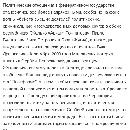
Политические отношения в федеративном государстве
становились все более напряженными, особенно на фоне
волны убийств высших деятелей политических,
криминальных и государственных деловых кругов в обеих
республиках (Желько «Аркан» Рожнатович, Павле
Булатович, Чика Петрович и Горан Жугич), а также два
покушения на жизнь оппозиционного политика Вука
Драшковича. К октябрю 2000 года Милошевич потерял
власть в Сербии. Вопреки ожиданиям, реакция
Жукановичана смену власти в Белграде состояла не в том,
чтобы еще больше подтолкнуть повестку дня, изложенную в
его “Платформе”, а в том, чтобы внезапно начать настаивать
на полной независимости, тем самым полностью отбросив ее
в процессе. Последующие правительства Черногории
проводили политику за независимость, и политическая
напряженность в отношениях с Сербией кипела, несмотря на
политические изменения в Белграде. Все эти страсти были
закономерным итогом истории создания союзной республики