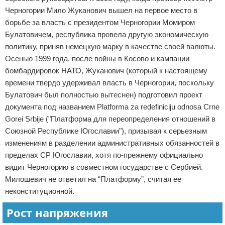
Черногории Мило Жуканович вышел на первое место в
борьбе за власть с президентом Черногории Момиром
Булатовичем, республика провела другую экономическую
политику, приняв немецкую марку в качестве своей валюты.
Осенью 1999 года, после войны в Косово и кампании
бомбардировок НАТО, Жуканович (который к настоящему
времени твердо удерживал власть в Черногории, поскольку
Булатович был полностью вытеснен) подготовил проект
документа под названием Platforma za redefiniciju odnosa Crne
Gorei Srbije ("Платформа для переопределения отношений в
Союзной Республике Югославии"), призывая к серьезным
изменениям в разделении административных обязанностей в
пределах СР Югославии, хотя по-прежнему официально
видит Черногорию в совместном государстве с Сербией.
Милошевич не ответил на “Платформу”, считая ее
неконституционной.
Рост напряжения