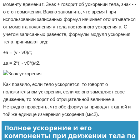
моменту времени t. Знак + говорит об ускорении тела, знак - -
о его торможении. Важно запомнить, что время t при
использовании записанных формул начинает отсчитываться
от момента появления у тела постоянного ускорения a. С
учетом записанных равенств, формулы модуля ускорения
тела принимают вид:
±a = (v - v0)/t;
±a = 2*(l - v0*t)/t2.
Как правило, если тело ускоряется, то говорят о
положительном ускорении, если же оно замедляет свое
движение, то говорят об отрицательной величине a.
Нетрудно проверить, что обе формулы приводят к одной и
той же единице измерения ускорения (м/с2).
Полное ускорение и его
компоненты при движении тела по