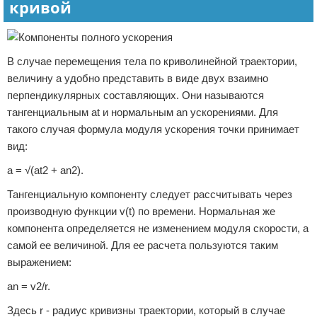
кривой
В случае перемещения тела по криволинейной траектории,
величину a удобно представить в виде двух взаимно
перпендикулярных составляющих. Они называются
тангенциальным at и нормальным an ускорениями. Для
такого случая формула модуля ускорения точки принимает
вид:
a = √(at2 + an2).
Тангенциальную компоненту следует рассчитывать через
производную функции v(t) по времени. Нормальная же
компонента определяется не изменением модуля скорости, а
самой ее величиной. Для ее расчета пользуются таким
выражением:
an = v2/r.
Здесь r - радиус кривизны траектории, который в случае