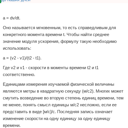
Реклама
a = dv/dt.
Оно называется мгновенным, то есть справедливым для
конкретного момента времени t. Чтобы найти среднее
значение модуля ускорения, формулу такую необходимо
использовать:
a = (v2 - v1)/(t2 - t1).
Где v2 и v1 - скорости в моменты времени t2 и t1
соответственно.
Единицами измерения изучаемой физической величины
являются метры в квадратную секунду (м/с2). Многих может
смутить возведение во вторую степень единиц времени, тем
не менее, понять смысл единицы м/с2 несложно, если ее
представить в виде [м/с]/с. Последняя запись означает
изменение скорости на одну единицу за одну единицу
времени.