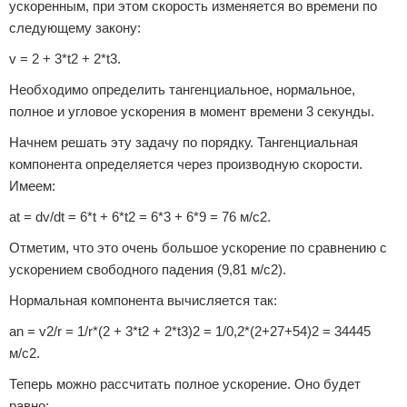
ускоренным, при этом скорость изменяется во времени по
следующему закону:
v = 2 + 3*t2 + 2*t3.
Необходимо определить тангенциальное, нормальное,
полное и угловое ускорения в момент времени 3 секунды.
Начнем решать эту задачу по порядку. Тангенциальная
компонента определяется через производную скорости.
Имеем:
at = dv/dt = 6*t + 6*t2 = 6*3 + 6*9 = 76 м/с2.
Отметим, что это очень большое ускорение по сравнению с
ускорением свободного падения (9,81 м/с2).
Нормальная компонента вычисляется так:
an = v2/r = 1/r*(2 + 3*t2 + 2*t3)2 = 1/0,2*(2+27+54)2 = 34445
м/c2.
Теперь можно рассчитать полное ускорение. Оно будет
равно: