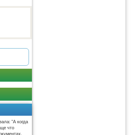
ала: "А когда
бще что
окументах,