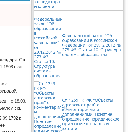
Федеральный закон "Об
образовании в Российской
Федерации" от 29.12.2012 №
273-ФЗ. Статья 10. Структура
системы образования
алендаря. Он
.1806 г. он
ва с
риродой.
Ст. 1259 ГК РФ. "Объекты
в – с 18.03.
авторских прав" с
ачалом эры.
комментариями и
дополнениями. Понятие,
09.1792 г.,
определение, юридическое
признание и правовая
нее
защита