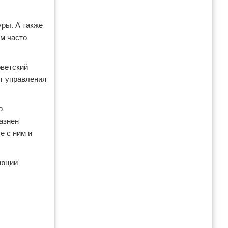
уры. А также
м часто
оветский
т управления
о
казнен
е с ним и
люции