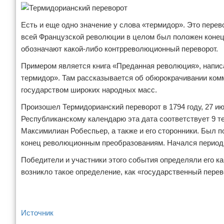
Есть и еще одно значение у слова «термидор». Это перев
всей Французской революции в целом был положен конец
обозначают какой-либо контрреволюционный переворот.
Примером является книга «Преданная революция», написа
термидор». Там рассказывается об обюрокрачивании комм
государством широких народных масс.
Произошел Термидорианский переворот в 1794 году, 27 и
Республиканскому календарю эта дата соответствует 9 тер
Максимилиан Робеспьер, а также и его сторонники. Был п
конец революционным преобразованиям. Начался период
Победители и участники этого события определяли его к
возникло такое определение, как «государственный пере
Источник