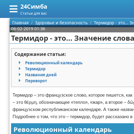
24Симба
Меню
X
Статьи для вас
Главная
Главная
Здоровье и безопасность
Термидор - это... 
06-02-2019 01:36
Категории
Термидор - это... Значение слов
Поиск
Государство и право
Содержание статьи:
О проекте
Причинение вреда
Революционный календарь
Термидор
Контакты
Иммиграция
Названия дней
Переворот
Сотрудничество
Здоровье и безопасность
Термидор – это французское слово, которое пишется, как 
Размещение рекламы
Авторские права
– это θέρμη, обозначающее «тепло», «жар», а второе – δ
французском республиканском календаре. А также назван
Для правообладателей
Подробнее о том, что это – термидор, будет рассказано в 
Революционный календарь
Условия предоставления информации