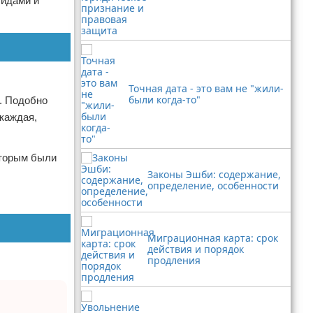
тидами и
Точная дата - это вам не "жили-
были когда-то"
а. Подобно
каждая,
оторым были
Законы Эшби: содержание,
определение, особенности
Миграционная карта: срок
действия и порядок
продления