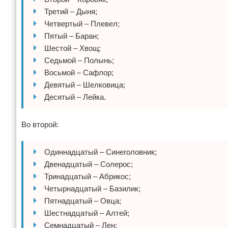
Третий – Дыня;
Четвертый – Плевел;
Пятый – Баран;
Шестой – Хвощ;
Седьмой – Полынь;
Восьмой – Сафлор;
Девятый – Шелковица;
Десятый – Лейка.
Во второй:
Одиннадцатый – Синеголовник;
Двенадцатый – Солерос;
Тринадцатый – Абрикос;
Четырнадцатый – Базилик;
Пятнадцатый – Овца;
Шестнадцатый – Алтей;
Семнадцатый – Лен;