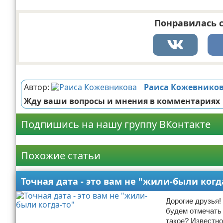
Понравилась с
Реклама
Автор:
Раиса Кожевнико
Жду ваши вопросы и мнения в комментариях
Подпишись на нашу группу ВКонтакте
Реклама
Похожие статьи
Точная дата - это вам не "жили-были когд
Дорогие друзья!
будем отмечать 
такое? Известно