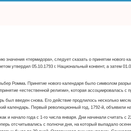
ю значения «термидора», следует сказать о принятии нового к
том утвердил 05.10.1793 г. Национальный конвент, а затем 01.01
льбер Ромма. Принятие нового календаря было символом разры
принятие «естественной религии», которая ассоциировалась с п
 был введен снова. Его действие продлилось несколько месяце
нский календарь. Первый революционный год, 1792-й, объявили н
к и начало года с 1-го числа января. Дни начинали считать с 22.
перь отсчитывались с полночи дня, на который выпадало осен