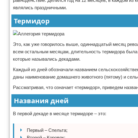
равноденствие. Делился год на 12 месяцев, в каждом из
являлись праздничными.
Термидор
Это, как уже говорилось выше, одиннадцатый месяц револ
всем остальным месяцам, длительность термидора была т
которые назывались декадами.
Каждый из дней обозначали названием сельскохозяйстве
даны наименование домашнего животного (пятому) и сель
Рассматривая, что означает «термидор», приведем назван
Названия дней
В первой декаде в месяце термидоре – это:
Первый – Спельта;
Второй – Коровяк;