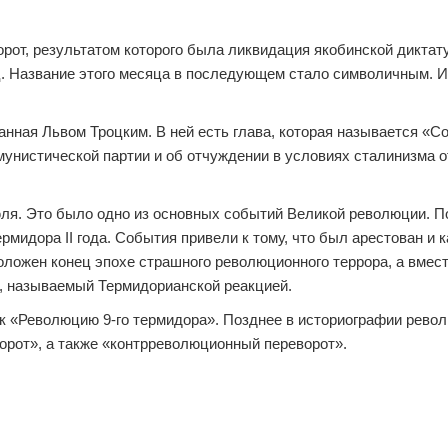
орот, результатом которого была ликвидация якобинской диктат
. Название этого месяца в последующем стало символичным. И
нная Львом Троцким. В ней есть глава, которая называется «С
унистической партии и об отчуждении в условиях сталинизма о
юля. Это было одно из основных событий Великой революции. П
мидора II года. События привели к тому, что был арестован и 
оложен конец эпохе страшного революционного террора, а вмест
, называемый Термидорианской реакцией.
ак «Революцию 9-го термидора». Позднее в историографии рево
ворот», а также «контрреволюционный переворот».