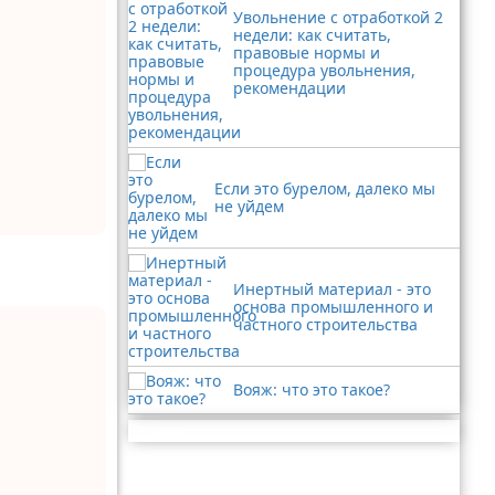
Увольнение с отработкой 2
недели: как считать,
правовые нормы и
процедура увольнения,
рекомендации
Если это бурелом, далеко мы
не уйдем
Инертный материал - это
основа промышленного и
частного строительства
Вояж: что это такое?
Реклама