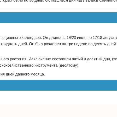
 которых было по 30 дней. Оставшиеся дни назывались Санкюло
юционного календаря. Он длился с 19/20 июля по 17/18 август
ридцать дней. Он был разделен на три недели по десять дней 
нного растения. Исключение составили пятый и десятый дни, к
скохозяйственного инструмента (десятому).
ия дней данного месяца.