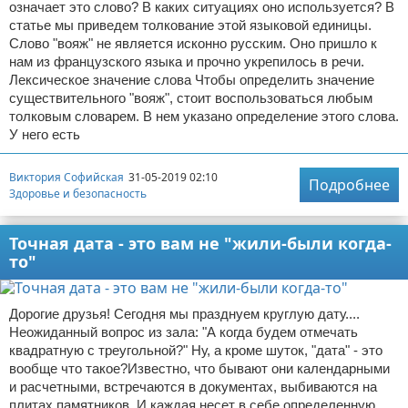
означает это слово? В каких ситуациях оно используется? В
статье мы приведем толкование этой языковой единицы.
Слово "вояж" не является исконно русским. Оно пришло к
нам из французского языка и прочно укрепилось в речи.
Лексическое значение слова Чтобы определить значение
существительного "вояж", стоит воспользоваться любым
толковым словарем. В нем указано определение этого слова.
У него есть
Виктория Софийская
31-05-2019 02:10
Подробнее
Здоровье и безопасность
Точная дата - это вам не "жили-были когда-
то"
Дорогие друзья! Сегодня мы празднуем круглую дату....
Неожиданный вопрос из зала: "А когда будем отмечать
квадратную с треугольной?" Ну, а кроме шуток, "дата" - это
вообще что такое?Известно, что бывают они календарными
и расчетными, встречаются в документах, выбиваются на
плитах памятников. И каждая несет в себе определенную