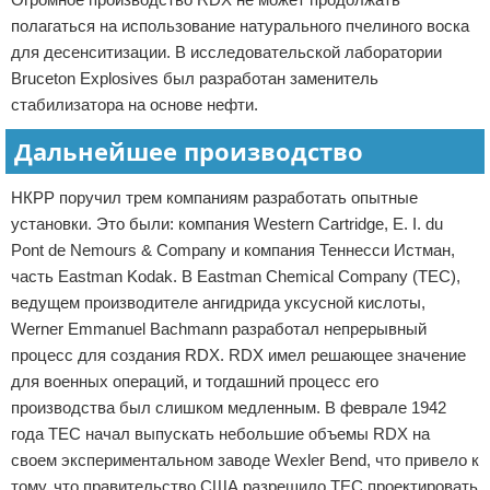
полагаться на использование натурального пчелиного воска
для десенситизации. В исследовательской лаборатории
Bruceton Explosives был разработан заменитель
стабилизатора на основе нефти.
Дальнейшее производство
НКРР поручил трем компаниям разработать опытные
установки. Это были: компания Western Cartridge, E. I. du
Pont de Nemours & Company и компания Теннесси Истман,
часть Eastman Kodak. В Eastman Chemical Company (TEC),
ведущем производителе ангидрида уксусной кислоты,
Werner Emmanuel Bachmann разработал непрерывный
процесс для создания RDX. RDX имел решающее значение
для военных операций, и тогдашний процесс его
производства был слишком медленным. В феврале 1942
года TEC начал выпускать небольшие объемы RDX на
своем экспериментальном заводе Wexler Bend, что привело к
тому, что правительство США разрешило TEC проектировать