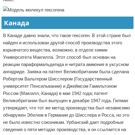
Канада
В Канаде давно знали, что такое гексоген. В этой стране был
найден и использован другой способ производства этого
взрывчатого вещества, возможно, в отделе химии
Университета Макгилла. Этот способ был основан на
реакции параформальдегида и нитрата аммония в уксусном
ангидриде. Заявка на патент Великобритании была сделана
Робертом Вальтером Шисслером (Государственный
университет Пенсильвании) и Джеймсом Гамильтоном
Россом (Макгилл, Канада) в мае 1942 года; патент
Великобритании был выпущен в декабре 1947 года. Гилман
утверждает, что тот же метод производства был независимо
обнаружен Эбелем в Германии до Шисслера и Росса, но это
не было известно союзникам. Урбанский дает подробные
сведения о пяти методах производства, и он ссылается на