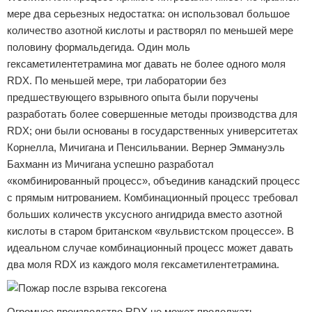
мере два серьезных недостатка: он использовал большое
количество азотной кислоты и растворял по меньшей мере
половину формальдегида. Один моль
гексаметилентетрамина мог давать не более одного моля
RDX. По меньшей мере, три лаборатории без
предшествующего взрывного опыта были поручены
разработать более совершенные методы производства для
RDX; они были основаны в государственных университетах
Корнелла, Мичигана и Пенсильвании. Вернер Эммануэль
Бахманн из Мичигана успешно разработал
«комбинированный процесс», объединив канадский процесс
с прямым нитрованием. Комбинационный процесс требовал
больших количеств уксусного ангидрида вместо азотной
кислоты в старом британском «вульвистском процессе». В
идеальном случае комбинационный процесс может давать
два моля RDX из каждого моля гексаметилентетрамина.
Огромное производство RDX не может продолжать