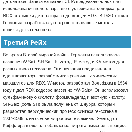
детонатора. Заявка на патент США предназначалась для
использования полого взрывного устройства, содержащего
RDX, и крышки детонатора, содержащей RDX. В 1930-х годах
Германия разработала усовершенствованные методы
производства гексогена.
Третий Рейх
Во время Второй мировой войны Германия использовала
названия W Salt, SH Salt, K-метод, E-метод и KA-метод для
разных видов гексогена. Эти названия представляли
идентификаторы разработчиков различных химических
маршрутов для RDX. W-метод разработал Вольфрам в 1934
году и дал RDX кодовое название «W-Salz». Он использовал
сульфаминовую кислоту, формальдегид и азотную кислоту.
SH-Salz (соль SH) была получена от Шнурра, который
разработал периодический процесс синтеза гексогена в
1937-1938 гг. на основе нитролиза гексамина. К-метод от
Кеффлера включал добавление нитрата аммония в процесс