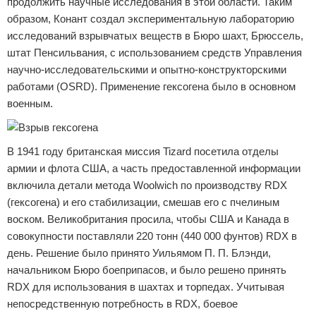
продолжить научные исследования в этой области. Таким
образом, Конант создал экспериментальную лабораторию
исследований взрывчатых веществ в Бюро шахт, Брюссель,
штат Пенсильвания, с использованием средств Управления
научно-исследовательскими и опытно-конструкторскими
работами (OSRD). Применение гексогена было в основном
военным.
В 1941 году британская миссия Tizard посетила отделы
армии и флота США, а часть предоставленной информации
включила детали метода Woolwich по производству RDX
(гексогена) и его стабилизации, смешав его с пчелиным
воском. Великобритания просила, чтобы США и Канада в
совокупности поставляли 220 тонн (440 000 фунтов) RDX в
день. Решение было принято Уильямом П. П. Блэнди,
начальником Бюро боеприпасов, и было решено принять
RDX для использования в шахтах и ​​торпедах. Учитывая
непосредственную потребность в RDX, боевое