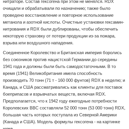
нитраторе. Состав гексогена при этом не менялся. RDX
очищали и обрабатывали по назначению; также было
проведено восстановление и повторное использование
метанола и азотной кислоты. Очистные установки гексамин-
нитрования и RDX были дублированы, чтобы обеспечить
некоторую страховку от потери продукции из-за пожара,
взрыва или воздушного нападения.
Соединенное Королевство и Британская империя боролись
без союзников против нацистской Германии до середины
1941 года и должны были быть самодостаточными. В то
время (1941) Великобритания имела способность
производить 70 тонн (71 т - 160 000 фунтов) RDX в неделю; и
Канада, и США рассматривались как клиенты для поставок
боеприпасов и взрывчатых веществ, включая RDX.
Предполагается, что к 1942 году ежегодные потребности
Королевских ВВС составляли 52 000 тонн (53 000 тонн) RDX,
большая часть которых поступала из Северной Америки
(Канада и США). Модель формулы гексогена - на картинке
ниже.