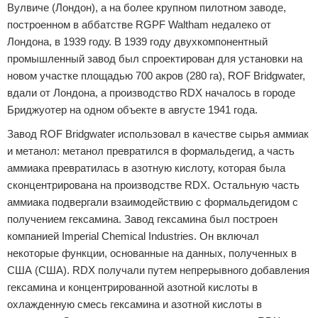
Вулвиче (Лондон), а на более крупном пилотном заводе,
построенном в аббатстве RGPF Waltham недалеко от
Лондона, в 1939 году. В 1939 году двухкомпонентный
промышленный завод был спроектирован для установки на
новом участке площадью 700 акров (280 га), ROF Bridgwater,
вдали от Лондона, а производство RDX началось в городе
Бриджуотер на одном объекте в августе 1941 года.
Завод ROF Bridgwater использовал в качестве сырья аммиак
и метанол: метанол превратился в формальдегид, а часть
аммиака превратилась в азотную кислоту, которая была
сконцентрирована на производстве RDX. Остальную часть
аммиака подвергали взаимодействию с формальдегидом с
получением гексамина. Завод гексамина был построен
компанией Imperial Chemical Industries. Он включал
некоторые функции, основанные на данных, полученных в
США (США). RDX получали путем непрерывного добавления
гексамина и концентрированной азотной кислоты в
охлажденную смесь гексамина и азотной кислоты в