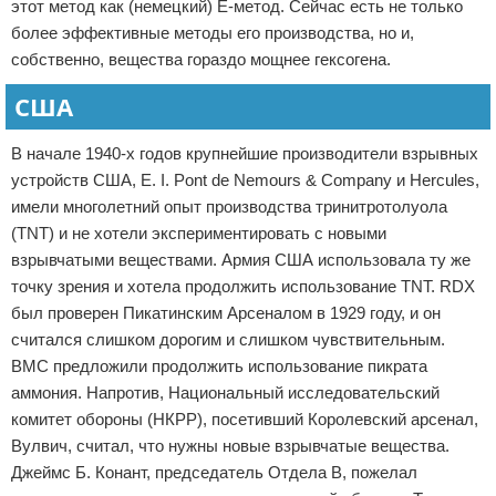
этот метод как (немецкий) E-метод. Сейчас есть не только
более эффективные методы его производства, но и,
собственно, вещества гораздо мощнее гексогена.
США
В начале 1940-х годов крупнейшие производители взрывных
устройств США, E. I. Pont de Nemours & Company и Hercules,
имели многолетний опыт производства тринитротолуола
(TNT) и не хотели экспериментировать с новыми
взрывчатыми веществами. Армия США использовала ту же
точку зрения и хотела продолжить использование TNT. RDX
был проверен Пикатинским Арсеналом в 1929 году, и он
считался слишком дорогим и слишком чувствительным.
ВМС предложили продолжить использование пикрата
аммония. Напротив, Национальный исследовательский
комитет обороны (НКРР), посетивший Королевский арсенал,
Вулвич, считал, что нужны новые взрывчатые вещества.
Джеймс Б. Конант, председатель Отдела B, пожелал