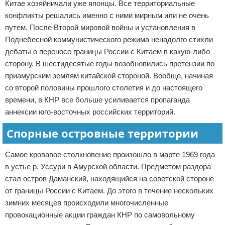
Китае хозяйничали уже японцы. Все территориальные
конфликты решались именно с ними мирным или не очень
путем. После Второй мировой войны и установления в
Поднебесной коммунистического режима ненадолго стихли
дебаты о переносе границы России с Китаем в какую-либо
сторону. В шестидесятые годы возобновились претензии по
приамурским землям китайской стороной. Вообще, начиная
со второй половины прошлого столетия и до настоящего
времени, в КНР все больше усиливается пропаганда
аннексии юго-восточных российских территорий.
Спорные островные территории
Самое кровавое столкновение произошло в марте 1969 года
в устье р. Уссури в Амурской области. Предметом раздора
стал остров Даманский, находящийся на советской стороне
от границы России с Китаем. До этого в течение нескольких
зимних месяцев происходили многочисленные
провокационные акции граждан КНР по самовольному