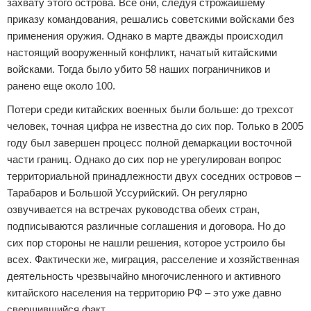
захвату этого острова. Все они, следуя строжайшему
приказу командования, решались советскими войсками без
применения оружия. Однако в марте дважды происходил
настоящий вооруженный конфликт, начатый китайскими
войсками. Тогда было убито 58 наших пограничников и
ранено еще около 100.
Потери среди китайских военных были больше: до трехсот
человек, точная цифра не известна до сих пор. Только в 2005
году был завершен процесс полной демаркации восточной
части границ. Однако до сих пор не урегулирован вопрос
территориальной принадлежности двух соседних островов –
Тарабаров и Большой Уссурийский. Он регулярно
озвучивается на встречах руководства обеих стран,
подписываются различные соглашения и договора. Но до
сих пор стороны не нашли решения, которое устроило бы
всех. Фактически же, миграция, расселение и хозяйственная
деятельность чрезвычайно многочисленного и активного
китайского населения на территорию РФ – это уже давно
свершившийся факт.