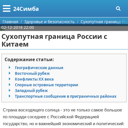
Меню
X
24Симба
Главная
Главная
Здоровье и безопасность
Сухопутная граница Ро
02-12-2018 22:00
Категории
Сухопутная граница России с
Китаем
Поиск
Государство и право
О проекте
Причинение вреда
Содержание статьи:
Географические данные
Контакты
Иммиграция
Восточный рубеж
Конфликты XX века
Сотрудничество
Здоровье и безопасность
Спорные островные территории
Западный рубеж
Размещение рекламы
Авторские права
Транспортные сообщение в приграничных районах
Для правообладателей
Страна восходящего солнца - это не только самое большое
по площади соседнее с Российской Федерацией
Условия предоставления информации
государство, но и важнейший экономический и политический