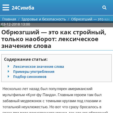
Меню
X
24Симба
Главная
Главная
Здоровье и безопасность
Обрюзгший — это как с
03-12-2018 13:00
Категории
Обрюзгший — это как стройный,
только наоборот: лексическое
Поиск
Государство и право
значение слова
О проекте
Причинение вреда
Содержание статьи:
Контакты
Иммиграция
Лексическое значение слова
Примеры употребления
Сотрудничество
Здоровье и безопасность
Подбор синонимов
Размещение рекламы
Авторские права
Несколько лет назад был популярен американский
мультфильм «Кунг-фу Панда». Главным героем там был
Для правообладателей
забавный медвежонок с темными кругами под глазами и
тотальной неуклюжестью. Но вот что сразу бросалось в
Условия предоставления информации
глаза при виде воинственного мишки, так это его обрюзгший