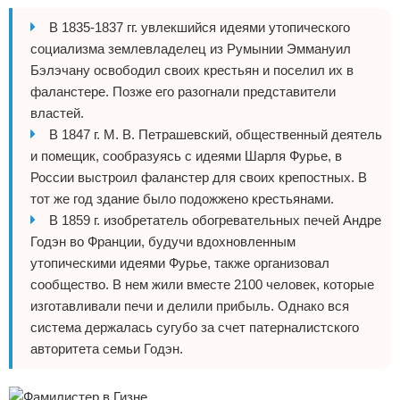
В 1835-1837 гг. увлекшийся идеями утопического
социализма землевладелец из Румынии Эммануил
Бэлэчану освободил своих крестьян и поселил их в
фаланстере. Позже его разогнали представители
властей.
В 1847 г. М. В. Петрашевский, общественный деятель
и помещик, сообразуясь с идеями Шарля Фурье, в
России выстроил фаланстер для своих крепостных. В
тот же год здание было подожжено крестьянами.
В 1859 г. изобретатель обогревательных печей Андре
Годэн во Франции, будучи вдохновленным
утопическими идеями Фурье, также организовал
сообщество. В нем жили вместе 2100 человек, которые
изготавливали печи и делили прибыль. Однако вся
система держалась сугубо за счет патерналистского
авторитета семьи Годэн.