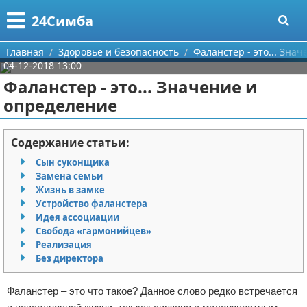
Меню
X
24Симба
Главная
Главная
Здоровье и безопасность
Фаланстер - это... Зна
04-12-2018 13:00
Категории
Фаланстер - это... Значение и
определение
Поиск
Государство и право
О проекте
Причинение вреда
Содержание статьи:
Сын суконщика
Контакты
Иммиграция
Замена семьи
Жизнь в замке
Сотрудничество
Здоровье и безопасность
Устройство фаланстера
Идея ассоциации
Размещение рекламы
Авторские права
Свобода «гармонийцев»
Реализация
Без директора
Для правообладателей
Фаланстер – это что такое? Данное слово редко встречается
Условия предоставления информации