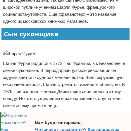
в повседневной жизни, так как связано с малоизвестным
Отказ от ответственности
широкой публике учением Шарля Фурье, французского
социалиста-утописта. Еще «фаланстер» – это название
одного из московских книжных магазинов.
Сын суконщика
Реклама
Шарль Фурье родился в 1772 г. во Франции, в г. Безансоне, в
семье суконщика. В период французской революции он
задумывается о судьбах человечества. Видя окружающую
несправедливость, Шарль стремится изменить общество. В
1976 г. он излагает членам Директории свои идеи по этому
поводу. Но, к его удивлению и разочарованию, слушатели
смеются ему прямо в лицо.
Вам будет интересно:
Что значит «оскопить»? Как процедура