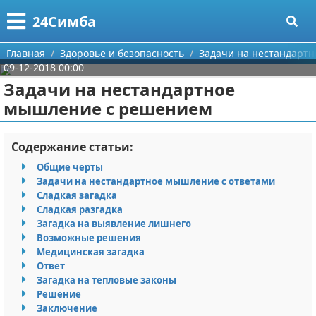
Меню
X
24Симба
Главная
Главная
Здоровье и безопасность
Задачи на нестандарт
09-12-2018 00:00
Категории
Задачи на нестандартное
мышление с решением
Поиск
Государство и право
О проекте
Причинение вреда
Содержание статьи:
Общие черты
Контакты
Иммиграция
Задачи на нестандартное мышление с ответами
Сладкая загадка
Сотрудничество
Здоровье и безопасность
Сладкая разгадка
Загадка на выявление лишнего
Размещение рекламы
Авторские права
Возможные решения
Медицинская загадка
Ответ
Для правообладателей
Загадка на тепловые законы
Решение
Условия предоставления информации
Заключение