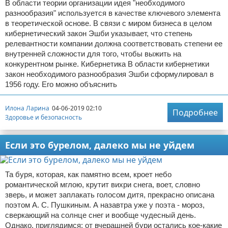
В области теории организации идея "необходимого
разнообразия" используется в качестве ключевого элемента
в теоретической основе. В связи с миром бизнеса в целом
кибернетический закон Эшби указывает, что степень
релевантности компании должна соответствовать степени ее
внутренней сложности для того, чтобы выжить на
конкурентном рынке. Кибернетика В области кибернетики
закон необходимого разнообразия Эшби сформулировал в
1956 году. Его можно объяснить
Илона Ларина
04-06-2019 02:10
Подробнее
Здоровье и безопасность
Если это бурелом, далеко мы не уйдем
Та буря, которая, как памятно всем, кроет небо
романтической мглою, крутит вихри снега, воет, словно
зверь, и может заплакать голосом дитя, прекрасно описана
поэтом А. С. Пушкиным. А назавтра уже у поэта - мороз,
сверкающий на солнце снег и вообще чудесный день.
Однако, приглядимся: от вчерашней бури остались кое-какие