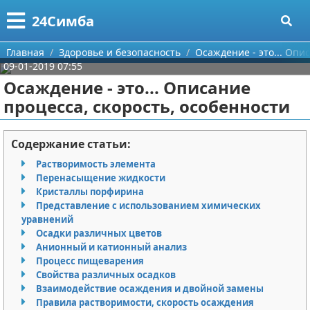
Меню
X
24Симба
Главная
Главная
Здоровье и безопасность
Осаждение - это... Опи
09-01-2019 07:55
Категории
Осаждение - это... Описание
процесса, скорость, особенности
Поиск
Государство и право
О проекте
Причинение вреда
Содержание статьи:
Растворимость элемента
Контакты
Иммиграция
Перенасыщение жидкости
Кристаллы порфирина
Сотрудничество
Здоровье и безопасность
Представление с использованием химических
уравнений
Размещение рекламы
Авторские права
Осадки различных цветов
Анионный и катионный анализ
Процесс пищеварения
Для правообладателей
Свойства различных осадков
Взаимодействие осаждения и двойной замены
Условия предоставления информации
Правила растворимости, скорость осаждения